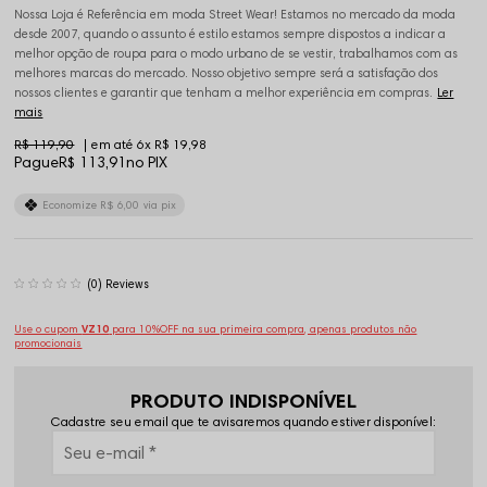
Nossa Loja é Referência em moda Street Wear! Estamos no mercado da moda
desde 2007, quando o assunto é estilo estamos sempre dispostos a indicar a
melhor opção de roupa para o modo urbano de se vestir, trabalhamos com as
melhores marcas do mercado. Nosso objetivo sempre será a satisfação dos
nossos clientes e garantir que tenham a melhor experiência em compras.
Ler
mais
R$ 119,90
6x
R$ 19,98
Pague
R$ 113,91
no PIX
Economize
R$ 6,00
via pix
(0)
Use o cupom
VZ10
para 10%OFF na sua primeira compra, apenas produtos não
promocionais
PRODUTO INDISPONÍVEL
Cadastre seu email que te avisaremos quando estiver disponível: