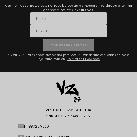
Assine nossa newsletter e receba todas as nossas novidades e tenha
acesso a ofertas exclusivas
CADASTRAR AGORA
A Vizu07 utiliza os dados preenchidos para você utilizar as funcionalidades da nossa
Loja. Saiba mais em:
Política de Privacidade
VIZU 07 ECOMMERCE LTDA
CNPJ 47.759.470/0001-05
11 99725 9350
CONTATO@VIZU07.COM.BR