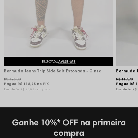
ESGOTOU
AVISE-ME
Bermuda Jeans Trip Side Salt Estonada - Cinza
Bermuda J
R$ 125,00
R$ 119,90
Pague
R$ 118,75
no PIX
Pague
R$ 1
6x
R$ 20,83
sem juros
6x
R$
Ganhe 10%* OFF na primeira
compra