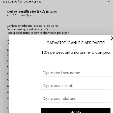
DESCRIÇÃO COMPLETA
Código identificador (SKU):
BERM467
Vizu07 Urban Style
Confeccionada em Poliéster e Elastano
Fechamento por velcro e cordão
Possui bolso traseiro com fechamento por zíper
Compre certo, compre sempre produtos 100% originais ! Não trabalhamos
CADASTRE, GANHE E APROVEITE!
com nenhum tipo de réplica ou cópia.
TABELA DE TAMANHOS
10% de desconto na primeira compra.
(Cintura x Quadril x Comprimento)
36: 
45cm x 61cm x 58cm
38: 
46cm x 62cm x 59cm
40: 
47cm x 63cm x 60cm
42: 48cm x 64cm x 61cm
44: 
49cm x 65cm x 62cm
46: 50
cm x 66cm x 63cm
48: 
51
cm x 67cm x 64cm
REFERÊNCIA EM STREETWEAR, A CHRONIC, RETRATA EM SUAS ESTAMPAS E
PRODUTOS TODOS
ENVIAR