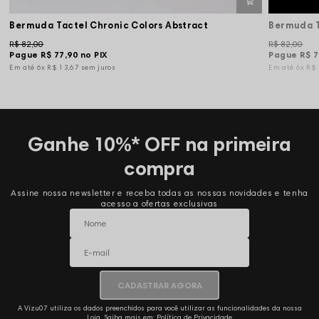
Bermuda Tactel Chronic Colors Abstract
Bermuda T
R$ 82,00
R$ 82,00
Pague
R$ 77,90
no PIX
Pague
R$ 7
6x
R$ 13,67
sem juros
6x
R$
Ganhe 10%* OFF na primeira
compra
Assine nossa newsletter e receba todas as nossas novidades e tenha
acesso a ofertas exclusivas
CADASTRAR AGORA
A Vizu07 utiliza os dados preenchidos para você utilizar as funcionalidades da nossa
Loja. Saiba mais em:
Política de Privacidade