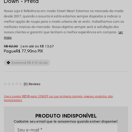
Down - Preta
Nossa Loja é Referência em moda Street Wear! Estamos no mercado da moda
desde 2007, quando o assunto é estilo estamos sempre dispostos a indicar a
melhor opção de roupa para o modo urbano de se vestir, trabalhamos com as
melhores marcas do mercado. Nosso objetivo sempre será a satisfação dos
nossos clientes e garantir que tenham a melhor experiência em compras.
Ler
mais
R$ 82,00
6x
R$ 13,67
Pague
R$ 77,90
no PIX
Economize
R$ 4,10
via pix
(0)
Use o cupom
VZ10
para 10%OFF na sua primeira compra, apenas produtos não
promocionais
PRODUTO INDISPONÍVEL
Cadastre seu email que te avisaremos quando estiver disponível: