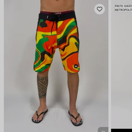
FRETE GRÁT
METROPOLI