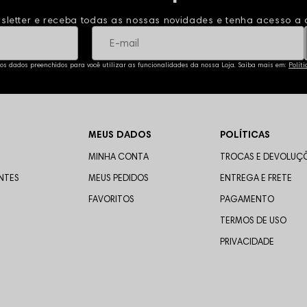
sletter e receba todas as nossas novidades e tenha acesso a o
 os dados preenchidos para você utilizar as funcionalidades da nossa Loja. Saiba mais em:
Polít
MEUS DADOS
POLÍTICAS
MINHA CONTA
TROCAS E DEVOLUÇ
NTES
MEUS PEDIDOS
ENTREGA E FRETE
FAVORITOS
PAGAMENTO
TERMOS DE USO
PRIVACIDADE