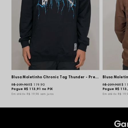
Blusa Moletinho Chronic Tag Thunder - Preta
R$ 239,90
R$ 119,90
R$ 239,90
R$ 1
Pague
R$ 113,91
no PIX
Pague
R$ 113
6x
R$ 19,98
sem juros
6x
R$ 19,
Ga