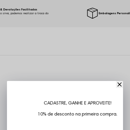
& Devoluções Facilitadas
o sirva, podemos realizar a troca do
Embalagens Personal
.
CADASTRE, GANHE E APROVEITE!
10% de desconto na primeira compra.