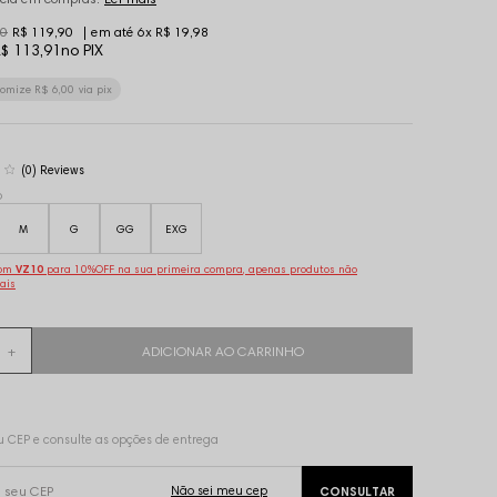
90
R$ 119,90
6x
R$ 19,98
$ 113,91
no PIX
nomize
R$ 6,00
via pix
(0)
o
M
G
GG
EXG
pom
VZ10
para 10%OFF na sua primeira compra, apenas produtos não
ais