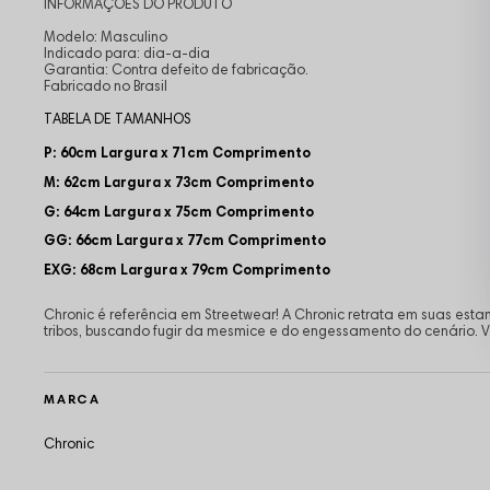
INFORMAÇÕES DO PRODUTO
Modelo: Masculino
Indicado para: dia-a-dia
Garantia: Contra defeito de fabricação.
Fabricado no Brasil
TABELA DE TAMANHOS
P: 60
cm Largura
x 71
cm
Comprimento
M: 62
cm Largura
x 73
cm
Comprimento
G: 64
cm Largura
x 75
cm
Comprimento
GG: 66
cm Largura
x 77
cm
Comprimento
EXG: 68
cm Largura
x 79
cm
Comprimento
Chronic é referência em Streetwear! A Chronic retrata em suas es
tribos, buscando fugir da mesmice e do engessamento do cenário.
MARCA
Chronic