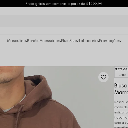
Frete grátis em compras a partir de R$299,99
Masculino
Bonés
Acessórios
Plus Size
Tabacaria
Promoções
FRETE GR
50%
Blusa
Marr
Nossa Lo
moda des
indicar 
trabalha
será a s
experiên