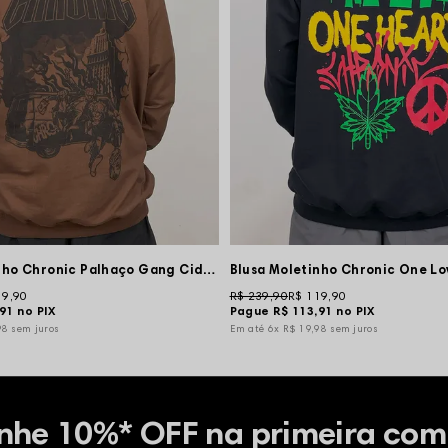
Blusa Moletinho Chronic Palhaço Gang Cidade em Chamas - Marrom
19,90
R$ 239,90
R$ 119,90
,91
no PIX
Pague
R$ 113,91
no PIX
98
sem juros
6x
R$ 19,98
sem juros
nhe 10%* OFF na primeira com