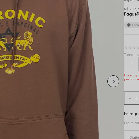
R$ 239,
Pague
R
Eco
Tamanh
P
Use o cu
promocion