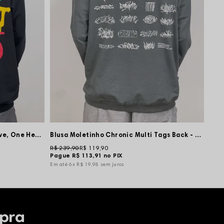
Blusa Moletinho Chronic One Love, One Heart - Preta
Blusa Moletinho Chronic Multi Tags Back - Cinza
R$ 239,90
R$ 119,90
Pague
R$ 113,91
no PIX
6x
R$ 19,98
sem juros
pra