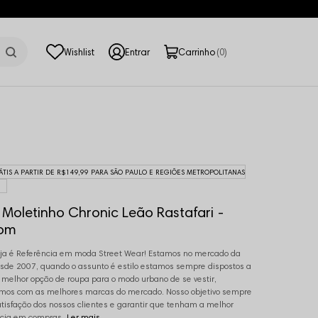
0
ÁTIS A PARTIR DE R$149,99 PARA SÃO PAULO E REGIÕES METROPOLITANAS
 Moletinho Chronic Leão Rastafari -
om
ja é Referência em moda Street Wear! Estamos no mercado da
de 2007, quando o assunto é estilo estamos sempre dispostos a
a melhor opção de roupa para o modo urbano de se vestir,
mos com as melhores marcas do mercado. Nosso objetivo sempre
atisfação dos nossos clientes e garantir que tenham a melhor
cia em compras.
Ler mais