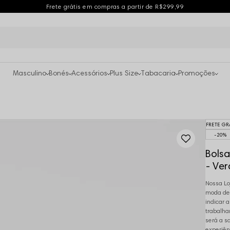
Frete grátis em compras a partir de R$299,99
Masculino
Bonés
Acessórios
Plus Size
Tabacaria
Promoções
FRETE GR
20%
Bolsa
- Ver
Nossa Lo
moda des
indicar 
trabalha
será a s
experiên