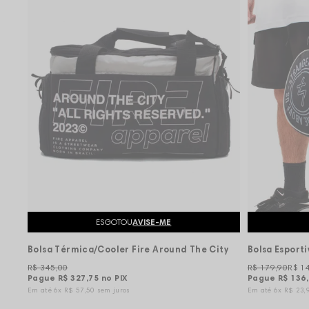
ESGOTOU
AVISE-ME
Bolsa Térmica/Cooler Fire Around The City
R$ 345,00
R$ 179,90
R$ 1
Pague
R$ 327,75
no PIX
Pague
R$ 136
6x
R$ 57,50
sem juros
6x
R$ 23,