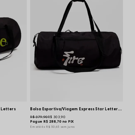
 Letters
Bolsa Esportiva/Viagem Express Star Lettering
R$ 379,90
R$ 303,90
Pague
R$ 288,70
no PIX
6x
R$ 50,65
sem juros