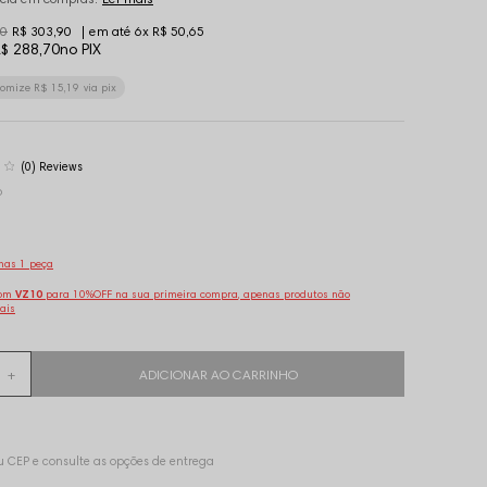
90
R$ 303,90
6x
R$ 50,65
$ 288,70
no PIX
nomize
R$ 15,19
via pix
(0)
o
nas 1 peça
pom
VZ10
para 10%OFF na sua primeira compra, apenas produtos não
ais