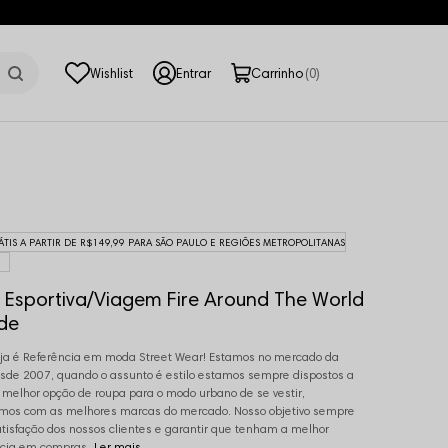
0
ÁTIS A PARTIR DE R$149,99 PARA SÃO PAULO E REGIÕES METROPOLITANAS
 Esportiva/Viagem Fire Around The World
de
ja é Referência em moda Street Wear! Estamos no mercado da
de 2007, quando o assunto é estilo estamos sempre dispostos a
a melhor opção de roupa para o modo urbano de se vestir,
mos com as melhores marcas do mercado. Nosso objetivo sempre
atisfação dos nossos clientes e garantir que tenham a melhor
cia em compras.
Ler mais