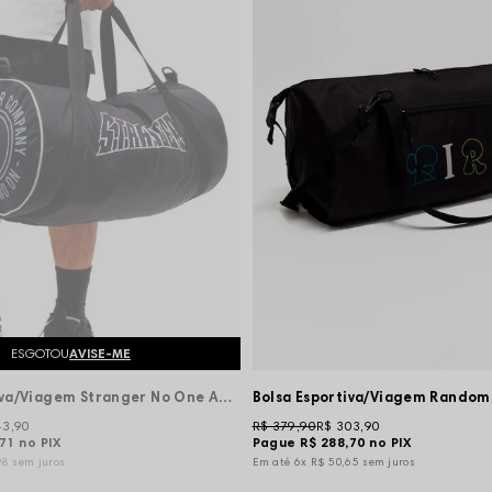
ESGOTOU
AVISE-ME
Bolsa Esportiva/Viagem Stranger No One Above Us - Preto
Bolsa Esportiva/Viagem Random
43,90
R$ 379,90
R$ 303,90
,71
no PIX
Pague
R$ 288,70
no PIX
98
sem juros
6x
R$ 50,65
sem juros