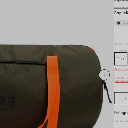
R$ 379,
Pague
R
Eco
Tamanh
ÚNICO
Resta ape
Use o cu
promocion