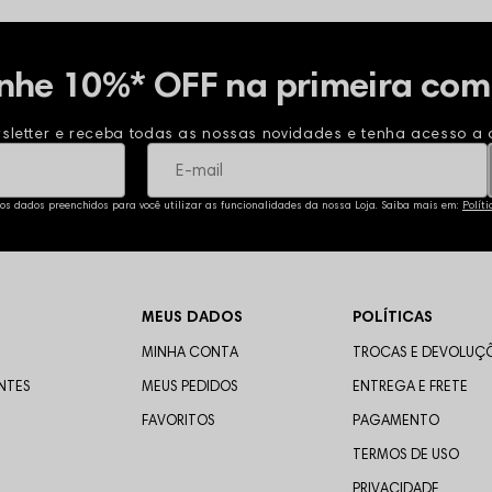
nhe 10%* OFF na primeira com
sletter e receba todas as nossas novidades e tenha acesso a o
 os dados preenchidos para você utilizar as funcionalidades da nossa Loja. Saiba mais em:
Polít
MEUS DADOS
POLÍTICAS
MINHA CONTA
TROCAS E DEVOLUÇ
NTES
MEUS PEDIDOS
ENTREGA E FRETE
FAVORITOS
PAGAMENTO
TERMOS DE USO
PRIVACIDADE