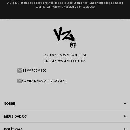
A Vizu07 utiliza os dados preenchidos para você utilizar as funcionalidades da nossa
Loja. Saiba mais em:
Política de Privacidade
VIZU 07 ECOMMERCE LTDA
CNPJ 47.759.470/0001-05
11 99725 9350
CONTATO@VIZU07.COM.BR
SOBRE
MEUS DADOS
POLÍTICAS