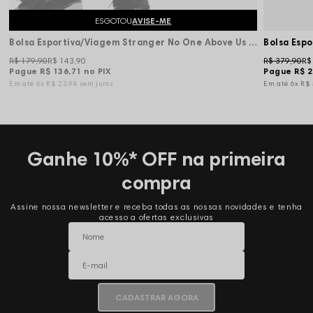
ESGOTOU
AVISE-ME
Bolsa Esportiva/Viagem Stranger No One Above Us - Preto
Bolsa Esp
R$ 179,90
R$ 143,90
R$ 379,90
R$
Pague
R$ 136,71
no PIX
Pague
R$ 2
6x
R$ 23,98
sem juros
6x
R$
Ganhe 10%* OFF na primeira
compra
Assine nossa newsletter e receba todas as nossas novidades e tenha
acesso a ofertas exclusivas
CADASTRAR AGORA