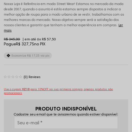
Nossa Loja é Referência em moda Street Wear! Estamos no mercado da moda
desde 2007, quando o assunto é estilo estamos sempre dispostos a indicar a
melhor opção de roupa para o modo urbano de se vestir, trabalhamos com as
melhores marcas do mercado. Nosso objetivo sempre será a satisfação dos
nossos clientes e garantir que tenham a melhor experiência em compras.
Ler
mais
R$ 345,00
6x
R$ 57,50
Pague
R$ 327,75
no PIX
Economize
R$ 17,25
via pix
(0)
Use o cupom
VZ10
para 10%OFF na sua primeira compra, apenas produtos não
promocionais
PRODUTO INDISPONÍVEL
Cadastre seu email que te avisaremos quando estiver disponível: