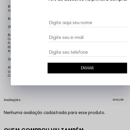
Código identificador (SKU):
BAG61
Vizu07
Bolsa Térmica/Cooler Fire Around The City
DETALHES DO PRODUTO
Bolsa Cooler Térmica Fire 3 Bolsos
Capacidade 15 Litros
Forro Térmico Interno 1
00% Poliester
Possui alça single para fixar a bolsa.
DIMENSÔES
Altura 23cm
ENVIAR
Largura 20 cm
Comprimento 39cm
Nenhuma avaliação cadastrada para esse produto.