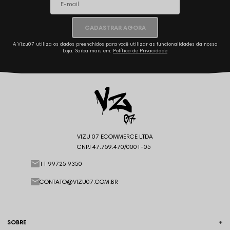
CADASTRAR AGORA
A Vizu07 utiliza os dados preenchidos para você utilizar as funcionalidades da nossa
Loja. Saiba mais em:
Política de Privacidade
VIZU 07 ECOMMERCE LTDA
CNPJ 47.759.470/0001-05
11 99725 9350
CONTATO@VIZU07.COM.BR
SOBRE