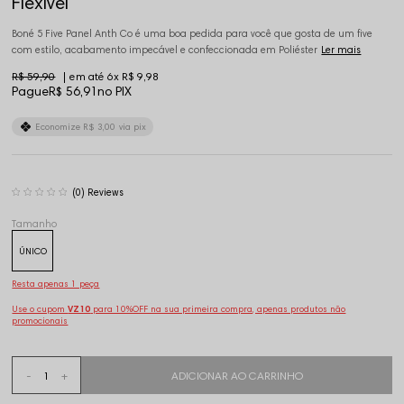
Flexível
Boné 5 Five Panel Anth Co é uma boa pedida para você que gosta de um five
com estilo, acabamento impecável e confeccionada em Poliéster
Ler mais
R$ 59,90
6x
R$ 9,98
Pague
R$ 56,91
no PIX
Economize
R$ 3,00
via pix
(0)
Tamanho
ÚNICO
Resta apenas 1 peça
Use o cupom
VZ10
para 10%OFF na sua primeira compra, apenas produtos não
promocionais