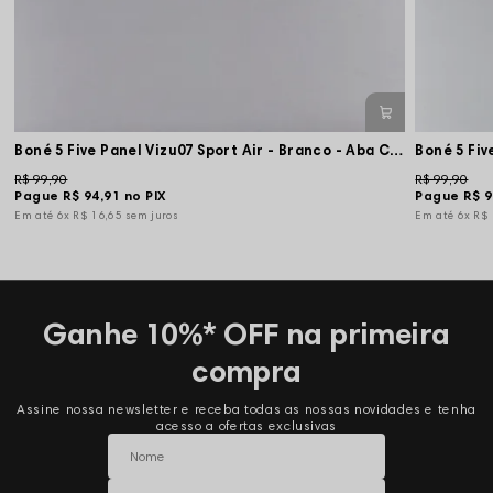
Boné 5 Five Panel Vizu07 Sport Air - Branco - Aba Curta e Flexível
R$ 99,90
R$ 99,90
Pague
R$ 94,91
no PIX
Pague
R$ 9
6x
R$ 16,65
sem juros
6x
R$
Ganhe 10%* OFF na primeira
compra
Assine nossa newsletter e receba todas as nossas novidades e tenha
acesso a ofertas exclusivas