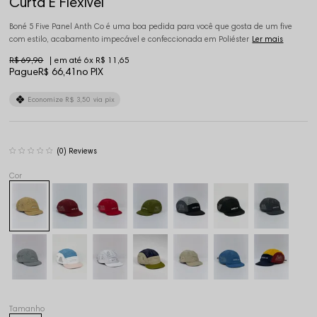
Curta E Flexível
Boné 5 Five Panel Anth Co é uma boa pedida para você que gosta de um five
com estilo, acabamento impecável e confeccionada em Poliéster
Ler mais
R$ 69,90
6x
R$ 11,65
Pague
R$ 66,41
no PIX
Economize
R$ 3,50
via pix
(0)
Tamanho