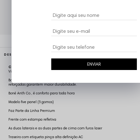
Atendimento ao Cliente Vizu
DESCRIÇÃO COMPLETA
ENVIAR
Código identificador (SKU):
FIVE6978
Vizu07
Boné Anth Co. foi confeccionado em tecido de qualidade e as costuras
reforçadas garantem maior durabilidade.
Boné Anth Co., é conforto para toda hora
Modelo five panel (5 gomos)
Faz Parte da Linha Premium
Frente com estampa refletiva
As duas laterais e as duas partes de cima com furos laser
Traseiro com etiqueta pinça alta definição AC