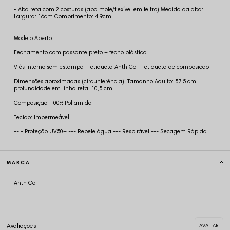
• Aba reta com 2 costuras (aba mole/flexível em feltro) Medida da aba:
Largura: 16cm Comprimento: 4.9cm
Modelo Aberto
Fechamento com passante preto + fecho plástico
Viés interno sem estampa + etiqueta Anth Co. + etiqueta de composição
Dimensões aproximadas (circunferência): Tamanho Adulto: 57,5 cm
profundidade em linha reta: 10,5 cm
Composição: 100% Poliamida
Tecido: Impermeável
-- - Proteção UV50+ --- Repele água --- Respirável --- Secagem Rápida
MARCA
Anth Co