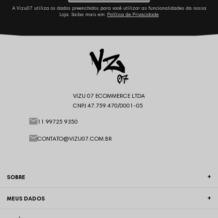
A Vizu07 utiliza os dados preenchidos para você utilizar as funcionalidades da nossa
Loja. Saiba mais em:
Política de Privacidade
VIZU 07 ECOMMERCE LTDA
CNPJ 47.759.470/0001-05
11 99725 9350
CONTATO@VIZU07.COM.BR
SOBRE
MEUS DADOS