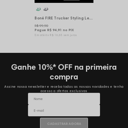
Boné FIRE Trucker Styling Lettering - Preto
R$ 99,90
Pague
R$ 94,91
no PIX
6x
R$ 16,65
sem juros
Ganhe 10%* OFF na primeira
compra
Assine nossa newsletter e receba todas as nossas novidades e tenha
acesso a ofertas exclusivas
CADASTRAR AGORA