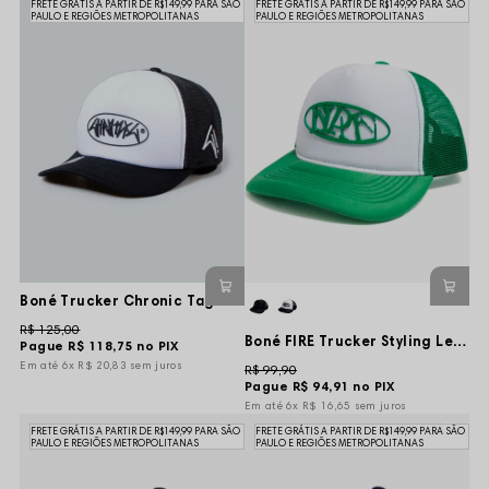
FRETE GRÁTIS A PARTIR DE R$149,99 PARA SÃO
FRETE GRÁTIS A PARTIR DE R$149,99 PARA SÃO
PAULO E REGIÕES METROPOLITANAS
PAULO E REGIÕES METROPOLITANAS
Boné Trucker Chronic Tag Blood Logo - Preto/Branco
R$ 125,00
Boné FIRE Trucker Styling Lettering - Branco/Verde
Pague
R$ 118,75
no PIX
6x
R$ 20,83
sem juros
R$ 99,90
Pague
R$ 94,91
no PIX
6x
R$ 16,65
sem juros
FRETE GRÁTIS A PARTIR DE R$149,99 PARA SÃO
FRETE GRÁTIS A PARTIR DE R$149,99 PARA SÃO
PAULO E REGIÕES METROPOLITANAS
PAULO E REGIÕES METROPOLITANAS