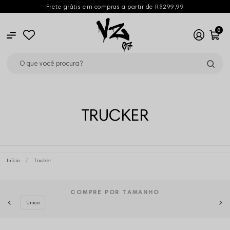
Frete grátis em compras a partir de R$299,99
0
TRUCKER
Início
Trucker
COMPRE POR TAMANHO
Único