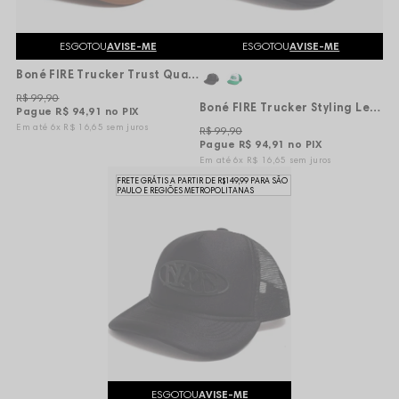
ESGOTOU
AVISE-ME
ESGOTOU
AVISE-ME
Boné FIRE Trucker Trust Quality - Marrom
R$ 99,90
Boné FIRE Trucker Styling Lettering - Branco/Preto
Pague
R$ 94,91
no PIX
6x
R$ 16,65
sem juros
R$ 99,90
Pague
R$ 94,91
no PIX
6x
R$ 16,65
sem juros
FRETE GRÁTIS A PARTIR DE R$149,99 PARA SÃO
PAULO E REGIÕES METROPOLITANAS
ESGOTOU
AVISE-ME