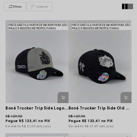
Filtros
FRETE GRÁTIS A PARTIR DE R$149,99 PARA SÃO
FRETE GRÁTIS A PARTIR DE R$149,99 PARA SÃO
PAULO E REGIÕES METROPOLITANAS
PAULO E REGIÕES METROPOLITANAS
Boné Trucker Trip Side Logo Nose Frid - Preto/Cinza
Boné Trucker Trip Side Old School Trend - Preto
R$ 129,90
R$ 129,90
Pague
R$ 123,41
no PIX
Pague
R$ 123,41
no PIX
6x
R$ 21,65
sem juros
6x
R$ 21,65
sem juros