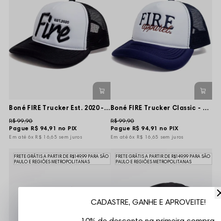
Boné FIRE Trucker Est. 2020 - Branco/Preto
Boné FIRE Trucker Classic - Branco/Marinho
R$ 99,90
R$ 99,90
Pague
R$ 94,91
no PIX
Pague
R$ 94,91
no PIX
6x
R$ 16,65
sem juros
6x
R$ 16,65
sem juros
FRETE GRÁTIS A PARTIR DE R$149,99 PARA SÃO
FRETE GRÁTIS A PARTIR DE R$149,99 PARA SÃO
PAULO E REGIÕES METROPOLITANAS
PAULO E REGIÕES METROPOLITANAS
CADASTRE, GANHE E APROVEITE!
10% de desconto na primeira compra.