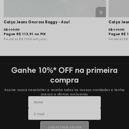
Calça Jeans Oncross Baggy - Azul
Calça Jean
R$ 119,90
R$ 119,90
Pague
R$ 113,91
no PIX
Pague
R$ 1
6x
R$ 19,98
sem juros
6x
R$
Ganhe 10%* OFF na primeira
compra
Assine nossa newsletter e receba todas as nossas novidades e tenha
acesso a ofertas exclusivas
CADASTRAR AGORA