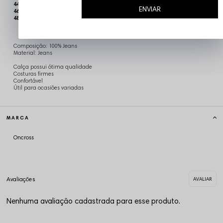
44 - Comprimento 114cm x Quadril 61cm x Cintura 48cm
ENVIAR
46 - Comprimento 115cm x Quadril 62cm x Cintura 50cm
48 - Comprimento 116cm x Quadril 63cm x Cintura 52cm
Composição: 100% Jeans
Material: Jeans
Calça possui ótima qualidade
Costuras firmes
Confortável
Útil para ocasiões variadas
MARCA
Oncross
Nenhuma avaliação cadastrada para esse produto.