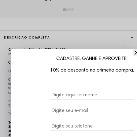
DESCRIÇÃO COMPLETA
Código identificador (SKU):
CAL296
izu07
CADASTRE, GANHE E APROVEITE!
Calça Jeans Corte Reto Baggy
10% de desconto na primeira compra.
Descrição
Calça masculina desenvolvida em tecido Jeans. A modelagem é reta com
formato grande para o caimento mais largo. Possui cós com passantes,
fechamento por zíper e botão, bolsos frontais e bolsos chapados traseiros, e
costura e acabamento em tom contrastante.
2 bolsos frontais
2 bolsos traseiros
TAMANHO:
36 - Comprimento 110cm x Quadril 57cm x Cintura 42cm
38 - Comprimento 111cm x Quadril 58cm x Cintura 43cm
40 - Comprimento 112cm x Quadril 59cm x Cintura 44cm
42 - Comprimento 113cm x Quadril 60cm x Cintura 46cm