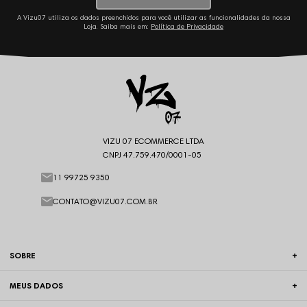
A Vizu07 utiliza os dados preenchidos para você utilizar as funcionalidades da nossa
Loja. Saiba mais em:
Política de Privacidade
VIZU 07 ECOMMERCE LTDA
CNPJ 47.759.470/0001-05
11 99725 9350
CONTATO@VIZU07.COM.BR
SOBRE
MEUS DADOS