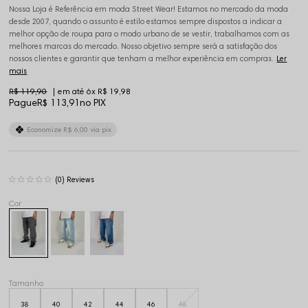
Nossa Loja é Referência em moda Street Wear! Estamos no mercado da moda
desde 2007, quando o assunto é estilo estamos sempre dispostos a indicar a
melhor opção de roupa para o modo urbano de se vestir, trabalhamos com as
melhores marcas do mercado. Nosso objetivo sempre será a satisfação dos
nossos clientes e garantir que tenham a melhor experiência em compras.
Ler
mais
R$ 119,90
6x
R$ 19,98
Pague
R$ 113,91
no PIX
Economize
R$ 6,00
via pix
(0)
Tamanho
38
40
42
44
46
48