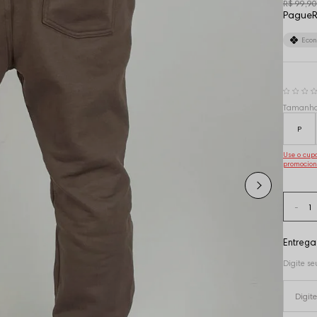
R$ 99,90
Pague
R
Eco
Tamanh
P
Use o cu
promocion