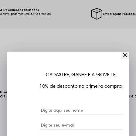
& Devoluções Facilitadas
o sirva, podemos realizar a troca do
Embalagens Personal
.
CADASTRE, GANHE E APROVEITE!
10% de desconto na primeira compra.
s, cós com elástico e cordão de ajuste embutidos.
is leves e macias, ideais para o dia a dia, com excelente durabilidade 