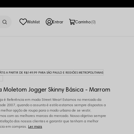
0
ÁTIS A PARTIR DE R$149,99 PARA SÃO PAULO E REGIÕES METROPOLITANAS
a Moletom Jogger Skinny Básica - Marrom
ja é Referência em moda Street Wear! Estamos no mercado da
de 2007, quando o assunto é estilo estamos sempre dispostos a
a melhor opção de roupa para o modo urbano de se vestir,
mos com as melhores marcas do mercado. Nosso objetivo sempre
atisfação dos nossos clientes e garantir que tenham a melhor
cia em compras.
Ler mais