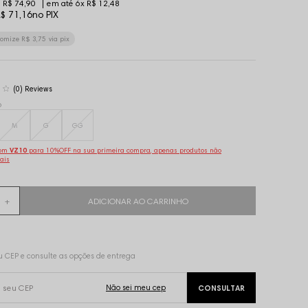
R$ 74,90
6x
R$ 12,48
$ 71,16
no PIX
nomize
R$ 3,75
via pix
(0)
o
M
G
GG
pom
VZ10
para 10%OFF na sua primeira compra, apenas produtos não
ais