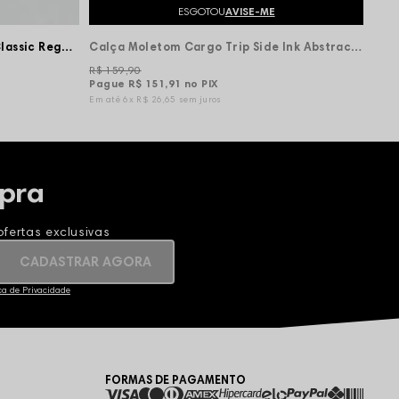
ESGOTOU
AVISE-ME
Calça Moletom Compton Logo Classic Regulagem Barra - Preta
Calça Moletom Cargo Trip Side Ink Abstract - Preta
R$ 159,90
Pague
R$ 151,91
no PIX
6x
R$ 26,65
sem juros
pra
fertas exclusivas
CADASTRAR AGORA
ica de Privacidade
FORMAS DE PAGAMENTO