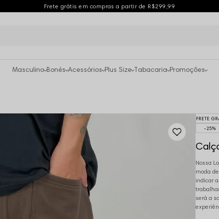
Frete grátis em compras a partir de R$299,99
Masculino
Bonés
Acessórios
Plus Size
Tabacaria
Promoções
FRETE GR
25%
Calç
Nossa Lo
moda des
indicar 
trabalha
será a s
experiên