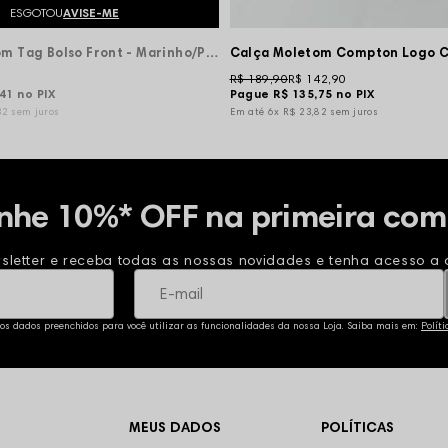
ESGOTOU
AVISE-ME
Calça Moletom Tag Bolso Front - Marinho/Preto
R$ 189,90
R$ 142,90
,41
no PIX
Pague
R$ 135,75
no PIX
32
sem juros
6x
R$ 23,82
sem juros
nhe 10%* OFF na primeira com
sletter e receba todas as nossas novidades e tenha acesso a o
 os dados preenchidos para você utilizar as funcionalidades da nossa Loja. Saiba mais em:
Polít
MEUS DADOS
POLÍTICAS