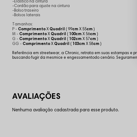
-Elástico na cintura
-Cordão para ajuste na cintura
-Bolso traseiro
-Bolsos laterais
Tamanhos:
Comprimento
Quadril
cm
cm
P -
X
( 99
X 55
)
Comprimento
Quadril
100cm
cm
M -
X
(
X 56
)
Comprimento
Quadril
102cm
cm
G -
X
(
X 57
)
Comprimento
Quadril
103cm
cm
GG -
X
(
X 58
)
Referência em streetwear, a Chronic, retrata em suas estampas e p
buscando fugir da mesmice e engessamentodo cenário. Seguramen
Nenhuma avaliação cadastrada para esse produto.