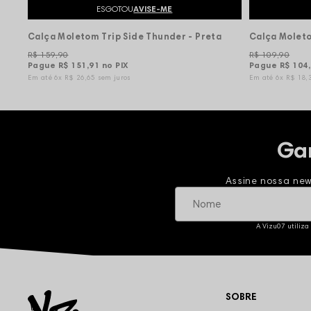
ESGOTOU
AVISE-ME
Calça Moletom Trip Side Thunder - Preta
R$ 159,90
R$ 109,90
Pague
R$ 151,91
no PIX
Pague
R$ 104
6x
R$ 26,65
sem juros
6x
R$ 18,
Ga
Assine nossa new
A Vizu07 utiliza
SOBRE