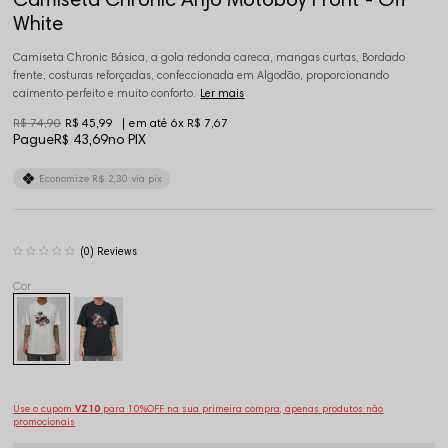
White
Camiseta Chronic Básica, a gola redonda careca, mangas curtas, Bordado
frente, costuras reforçadas, confeccionada em Algodão, proporcionando
caimento perfeito e muito conforto.
Ler mais
R$ 74,90
R$ 45,99
6x
R$ 7,67
Pague
R$ 43,69
no PIX
Economize
R$ 2,30
via pix
(0)
Use o cupom
VZ10
para 10%OFF na sua primeira compra, apenas produtos não
promocionais