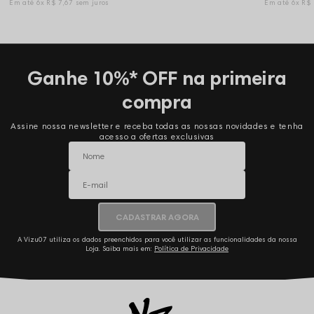
6x
R$ 7,67
sem juros
6x
R$
Ganhe 10%* OFF na primeira
compra
Assine nossa newsletter e receba todas as nossas novidades e tenha
acesso a ofertas exclusivas
CADASTRAR AGORA
A Vizu07 utiliza os dados preenchidos para você utilizar as funcionalidades da nossa
Loja. Saiba mais em:
Política de Privacidade