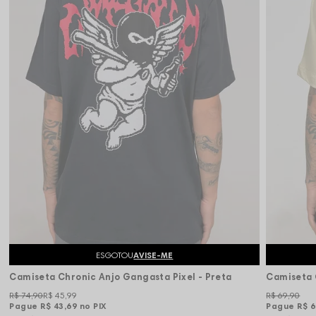
ESGOTOU
AVISE-ME
Camiseta Chronic Anjo Gangasta Pixel - Preta
Camiseta 
R$ 74,90
R$ 45,99
R$ 69,90
Pague
R$ 43,69
no PIX
Pague
R$ 6