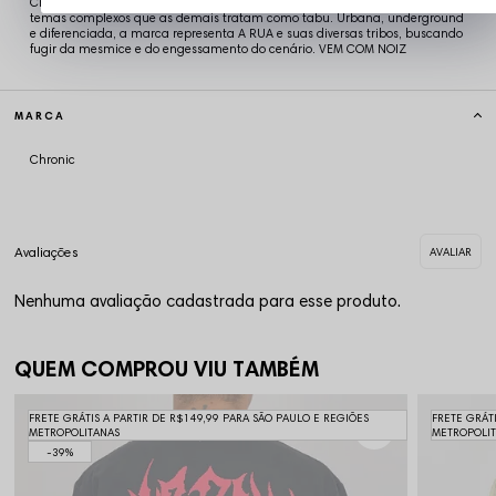
Chronic é referência em Streetwear! A Chronic retrata em suas estampas
temas complexos que as demais tratam como tabu. Urbana, underground
e diferenciada, a marca representa A RUA e suas diversas tribos, buscando
fugir da mesmice e do engessamento do cenário. VEM COM NOIZ
MARCA
Chronic
Nenhuma avaliação cadastrada para esse produto.
QUEM COMPROU VIU TAMBÉM
FRETE GRÁTIS A PARTIR DE R$149,99 PARA SÃO PAULO E REGIÕES
FRETE GRÁT
METROPOLITANAS
METROPOLI
39%