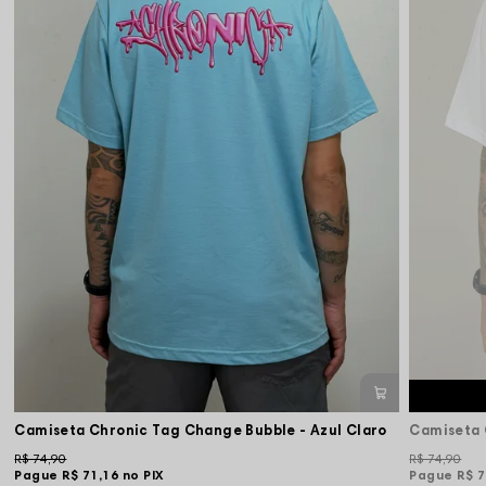
Camiseta Chronic Tag Change Bubble - Azul Claro
Camiseta 
R$ 74,90
R$ 74,90
Pague
R$ 71,16
no PIX
Pague
R$ 7