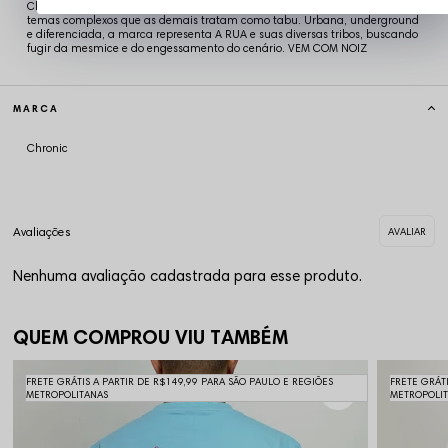
Chronic é referência em Streetwear! A Chronic retrata em suas estampas
temas complexos que as demais tratam como tabu. Urbana, underground
e diferenciada, a marca representa A RUA e suas diversas tribos, buscando
fugir da mesmice e do engessamento do cenário. VEM COM NOIZ
MARCA
Chronic
Nenhuma avaliação cadastrada para esse produto.
QUEM COMPROU VIU TAMBÉM
FRETE GRÁTIS A PARTIR DE R$149,99 PARA SÃO PAULO E REGIÕES
FRETE GRÁT
METROPOLITANAS
METROPOLI