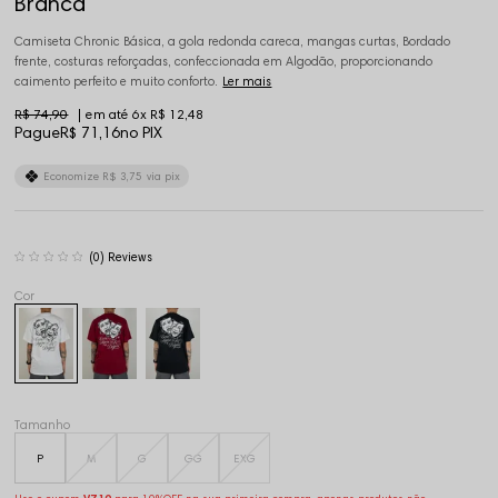
Branca
Camiseta Chronic Básica, a gola redonda careca, mangas curtas, Bordado
frente, costuras reforçadas, confeccionada em Algodão, proporcionando
caimento perfeito e muito conforto.
Ler mais
R$ 74,90
6x
R$ 12,48
Pague
R$ 71,16
no PIX
Economize
R$ 3,75
via pix
(0)
Tamanho
P
M
G
GG
EXG