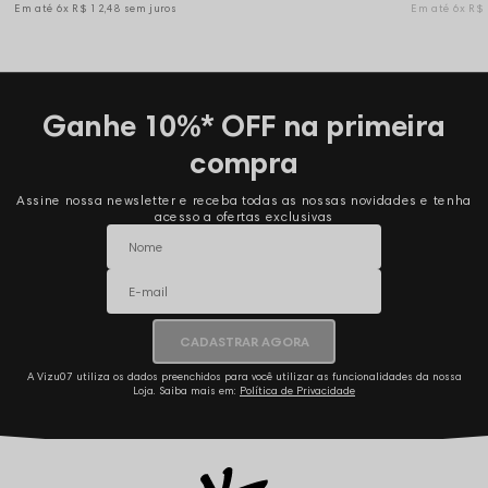
6x
R$ 12,48
sem juros
6x
R$
Ganhe 10%* OFF na primeira
compra
Assine nossa newsletter e receba todas as nossas novidades e tenha
acesso a ofertas exclusivas
CADASTRAR AGORA
A Vizu07 utiliza os dados preenchidos para você utilizar as funcionalidades da nossa
Loja. Saiba mais em:
Política de Privacidade