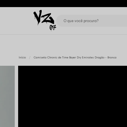
Início
Camiseta Chronic de Time Bayer Dry Emirates Dragão - Branca