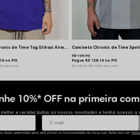
Camiseta Chronic de Time Tag Etihaxi Airweed - Roxo
R$ 134,90
,16
no PIX
Pague
R$ 128,16
no PIX
48
sem juros
6x
R$ 22,48
sem juros
nhe 10%* OFF na primeira com
sletter e receba todas as nossas novidades e tenha acesso a o
 os dados preenchidos para você utilizar as funcionalidades da nossa Loja. Saiba mais em:
Polít