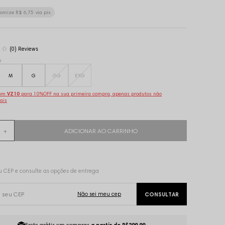
nomize
R$ 6,75
via pix
(0)
o
M
G
GG
EXG
pom
VZ10
para 10%OFF na sua primeira compra, apenas produtos não
ais