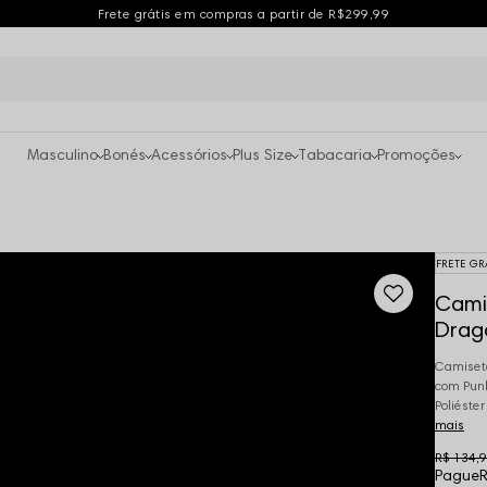
Frete grátis em compras a partir de R$299,99
Masculino
Bonés
Acessórios
Plus Size
Tabacaria
Promoções
FRETE GR
Cami
Drag
Camiseta
com Punh
Poliéster
mais
R$ 134,
Pague
R