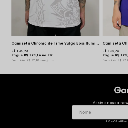
Camiseta Chronic de Time Vulgo Boss Iluminado 33 - Branca
R$ 134,90
R$ 134,90
Pague
R$ 128,16
no PIX
Pague
R$ 128
6x
R$ 22,48
sem juros
6x
R$ 22,
Ga
Assine nossa new
A Vizu07 utiliza