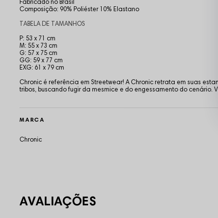
Fabricado no Brasil
Composição: 90% Poliéster 10% Elastano
TABELA DE TAMANHOS
P: 53 x 71 cm
M: 55 x 73 cm
G: 57 x 75 cm
GG: 59 x 77 cm
EXG: 61 x 79 cm
Chronic é referência em Streetwear! A Chronic retrata em suas es
tribos, buscando fugir da mesmice e do engessamento do cenário.
MARCA
Chronic