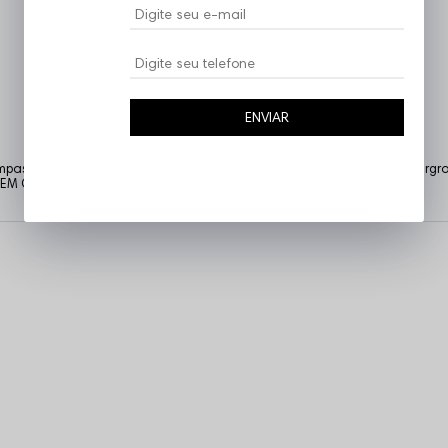
ENVIAR
tampas temas complexos que as demais tratam como tabu. Urbana, undergro
 VEM COM NOIZ!