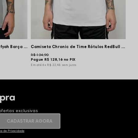
Camiseta Chronic de Time Spotifyah Barça Chave 6 - Cinza
Camiseta Chronic de Time Rótulos RedBull 9 - Branca
R$ 134,90
R$ 1
Pague
R$ 128,16
no PIX
Pag
6x
R$ 22,48
sem juros
pra
fertas exclusivas
CADASTRAR AGORA
ica de Privacidade