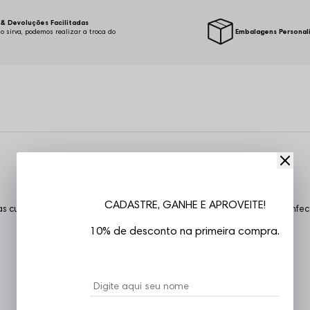
& Devoluções Facilitadas
o sirva, podemos realizar a troca do
Embalagens Personal
.
CADASTRE, GANHE E APROVEITE!
s curtas com Punho, estampa em sublimação, costuras reforçadas, confec
10% de desconto na primeira compra.