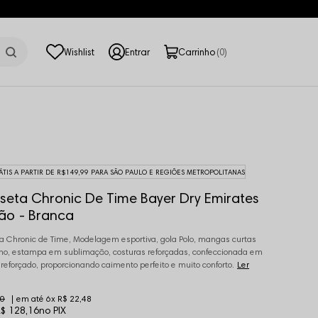
0
ÁTIS A PARTIR DE R$149,99 PARA SÃO PAULO E REGIÕES METROPOLITANAS
seta Chronic De Time Bayer Dry Emirates
ão - Branca
 Chronic de Time, Modelagem esportiva, gola Polo, mangas curtas
o, estampa em sublimação, costuras reforçadas, confeccionada em
 reforçado, proporcionando caimento perfeito e muito conforto.
Ler
90
6x
R$ 22,48
$ 128,16
no PIX