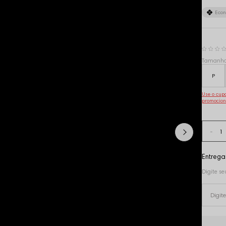
Eco
Tamanh
P
Use o cu
promocion