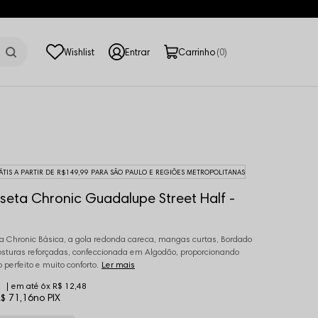
0
ÁTIS A PARTIR DE R$149,99 PARA SÃO PAULO E REGIÕES METROPOLITANAS
eta Chronic Guadalupe Street Half -
 Chronic Básica, a gola redonda careca, mangas curtas, Bordado
costuras reforçadas, confeccionada em Algodão, proporcionando
 perfeito e muito conforto.
Ler mais
6x
R$ 12,48
$ 71,16
no PIX