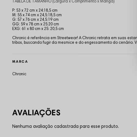
TABELA DE TAMANHO (Largura x Comprimento x Manga)
P: 53 x 72 cm x 24:18,5 cm
M: 55 x 74 cm x 24,5:18,5 cm
G: 57 x 76 cm x 24,5:19 cm
GG: 59 x 78 cm x 25:20 cm
EXG: 61 x 80 cm x 25: 20,5 cm
Chronic é referência em Streetwear! A Chronic retrata em suas es
tribos, buscando fugir da mesmice e do engessamento do cenário
MARCA
Chronic
Nenhuma avaliação cadastrada para esse produto.