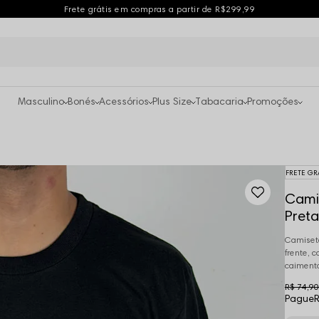
Frete grátis em compras a partir de R$299,99
Masculino
Bonés
Acessórios
Plus Size
Tabacaria
Promoções
FRETE GR
Camis
Preta
Camiseta
frente, 
caimento
R$ 74,90
Pague
R