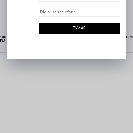
ENVIAR
tampas temas complexos que as demais tratam como tabu. Urbana, undergro
. VEM COM NOIZ