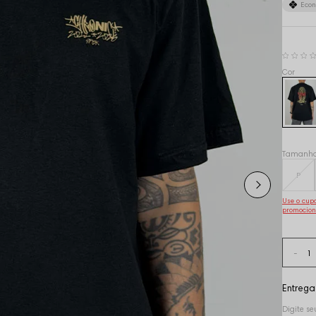
Eco
Tamanh
P
Use o cu
promocion