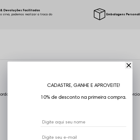
& Devoluções Facilitadas
o sirva, podemos realizar a troca do
Embalagens Personal
.
CADASTRE, GANHE E APROVEITE!
rdado frente, costuras reforçadas, confeccionada em Algodão, proporcion
10% de desconto na primeira compra.