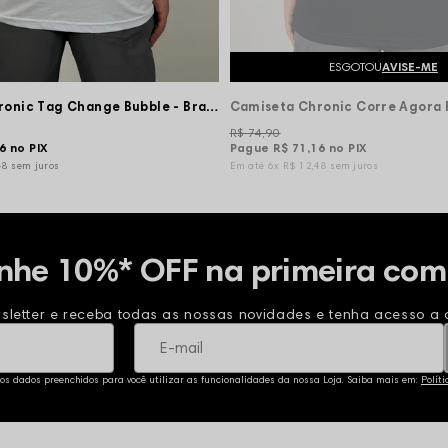
ESGOTOU
AVISE-ME
Camiseta Chronic Tag Change Bubble - Branco
R$ 74,90
16
no PIX
Pague
R$ 71,16
no PIX
48
sem juros
6x
R$ 12,48
sem juros
nhe 10%* OFF na primeira com
sletter e receba todas as nossas novidades e tenha acesso a o
 os dados preenchidos para você utilizar as funcionalidades da nossa Loja. Saiba mais em:
Polít