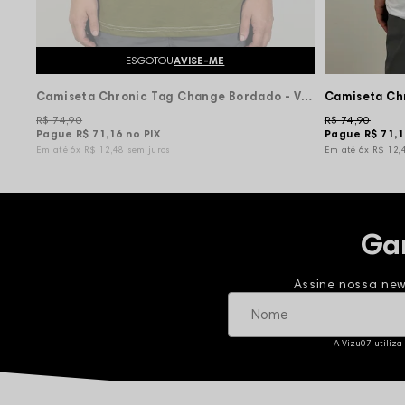
ESGOTOU
AVISE-ME
Camiseta Chronic Tag Change Bordado - Verde Musgo
R$ 74,90
R$ 74,90
Pague
R$ 71,16
no PIX
Pague
R$ 71,
6x
R$ 12,48
sem juros
6x
R$ 12,
Ga
Assine nossa new
A Vizu07 utiliza