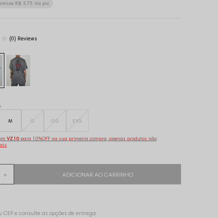
nomize
R$ 3,75
via pix
(0)
o
M
G
GG
EXG
pom
VZ10
para 10%OFF na sua primeira compra, apenas produtos não
ais