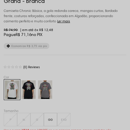
Grana - Branca
Camiseta Chronic Básica, a gola redonda careca, mangas curtas, Bordado
frente, costuras reforçadas, confeccionada em Algodão, proporcionando
caimento perfeito e muito conforto
Ler mais
R$ 74,90
6x
R$ 12,48
Pague
R$ 71,16
no PIX
Economize
R$ 3,75
via pix
(0)
Tamanho
P
M
G
GG
EXG