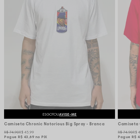
ESGOTOU
AVISE-ME
Camiseta Chronic Notorious Big Spray - Branca
R$ 74,90
R$ 45,99
R$ 74,90
R$ 
Pague
R$ 43,69
no PIX
Pague
R$ 4