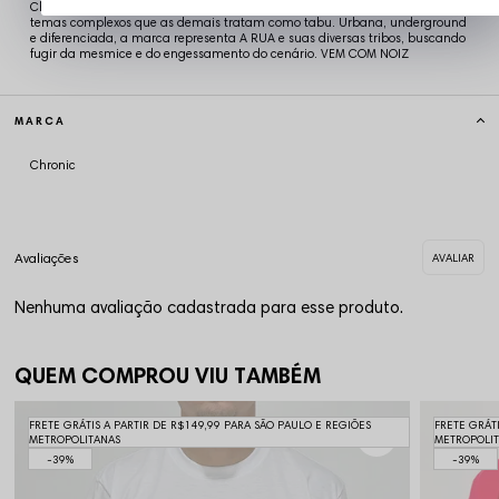
Chronic é referência em Streetwear! A Chronic retrata em suas estampas
temas complexos que as demais tratam como tabu. Urbana, underground
e diferenciada, a marca representa A RUA e suas diversas tribos, buscando
fugir da mesmice e do engessamento do cenário. VEM COM NOIZ
MARCA
Chronic
Nenhuma avaliação cadastrada para esse produto.
QUEM COMPROU VIU TAMBÉM
FRETE GRÁTIS A PARTIR DE R$149,99 PARA SÃO PAULO E REGIÕES
FRETE GRÁT
METROPOLITANAS
METROPOLI
39%
39%