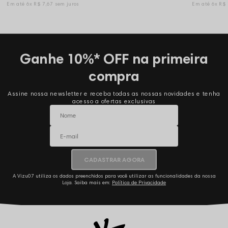
6x
R$ 7,67
sem juros
6x
R$
Ganhe 10%* OFF na primeira
compra
Assine nossa newsletter e receba todas as nossas novidades e tenha
acesso a ofertas exclusivas
CADASTRAR AGORA
A Vizu07 utiliza os dados preenchidos para você utilizar as funcionalidades da nossa
Loja. Saiba mais em:
Política de Privacidade