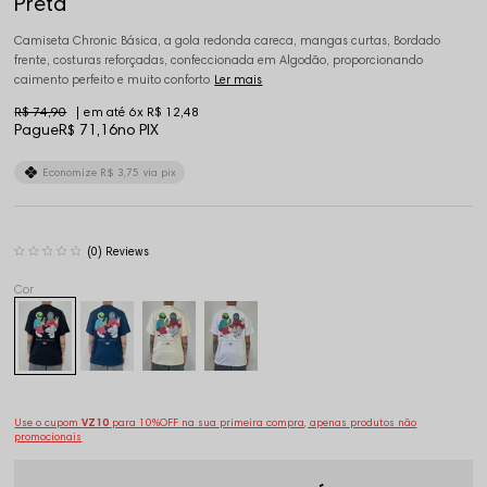
Preta
Camiseta Chronic Básica, a gola redonda careca, mangas curtas, Bordado
frente, costuras reforçadas, confeccionada em Algodão, proporcionando
caimento perfeito e muito conforto
Ler mais
R$ 74,90
6x
R$ 12,48
Pague
R$ 71,16
no PIX
Economize
R$ 3,75
via pix
(0)
Use o cupom
VZ10
para 10%OFF na sua primeira compra, apenas produtos não
promocionais