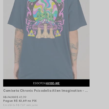
ESGOTOU
AVISE-ME
Camiseta Chronic Psicodelia Alien Imagination - Marinho
R$ 74,90
R$ 45,99
Pague
R$ 43,69
no PIX
6x
R$ 7,67
sem juros