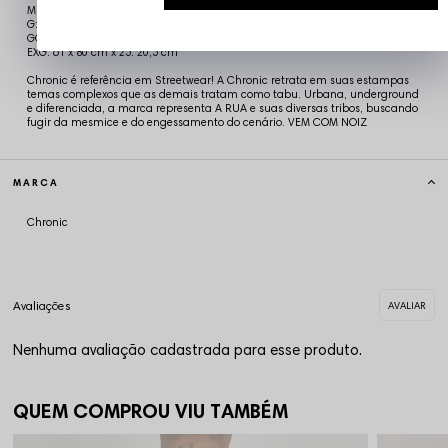
M: 55 x 74 cm x 24,5:18,5 cm
G: 57 x 76 cm x 24,5:19 cm
GG: 59 x 78 cm x 25:20 cm
EXG: 61 x 80 cm x 25: 20,5 cm
Chronic é referência em Streetwear! A Chronic retrata em suas estampas
temas complexos que as demais tratam como tabu. Urbana, underground
e diferenciada, a marca representa A RUA e suas diversas tribos, buscando
fugir da mesmice e do engessamento do cenário. VEM COM NOIZ
MARCA
Chronic
Nenhuma avaliação cadastrada para esse produto.
QUEM COMPROU VIU TAMBÉM