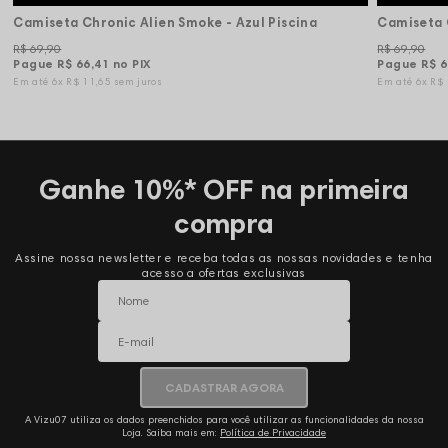
Camiseta Chronic Alien Smoke - Azul Piscina
R$ 69,90
R$ 69,90
Pague
R$ 66,41
no PIX
Pague
R$ 6
6x
R$ 11,65
sem juros
6x
R$
Ganhe 10%* OFF na primeira
compra
Assine nossa newsletter e receba todas as nossas novidades e tenha
acesso a ofertas exclusivas
CADASTRAR AGORA
A Vizu07 utiliza os dados preenchidos para você utilizar as funcionalidades da nossa
Loja. Saiba mais em:
Política de Privacidade