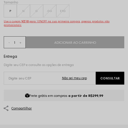
Tamanho
P
M
G
GG
EXG
Use o cupom
VZ10
para 10%OFF na sua primeira compra, apenas produtos não
promocionais
Frete grátis em compras
a partir de R$299,99