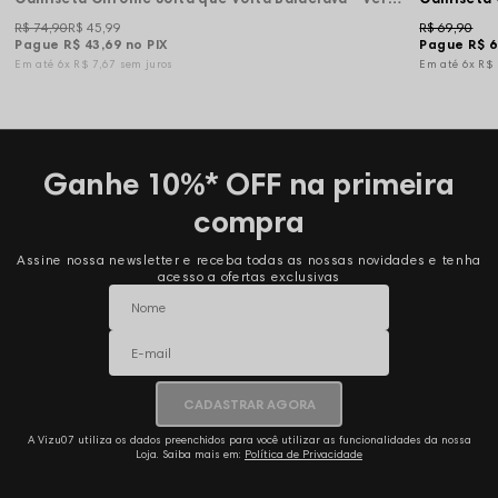
R$ 74,90
R$ 45,99
R$ 69,90
Pague
R$ 43,69
no PIX
Pague
R$ 6
6x
R$ 7,67
sem juros
6x
R$
Ganhe 10%* OFF na primeira
compra
Assine nossa newsletter e receba todas as nossas novidades e tenha
acesso a ofertas exclusivas
CADASTRAR AGORA
A Vizu07 utiliza os dados preenchidos para você utilizar as funcionalidades da nossa
Loja. Saiba mais em:
Política de Privacidade