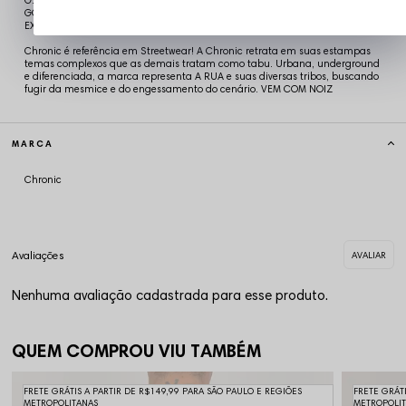
G: 57 x 76 cm x 24,5:19 cm
GG: 59 x 78 cm x 25:20 cm
EXG: 61 x 80 cm x 25: 20,5 cm
Chronic é referência em Streetwear! A Chronic retrata em suas estampas
temas complexos que as demais tratam como tabu. Urbana, underground
e diferenciada, a marca representa A RUA e suas diversas tribos, buscando
fugir da mesmice e do engessamento do cenário. VEM COM NOIZ
MARCA
Chronic
Nenhuma avaliação cadastrada para esse produto.
QUEM COMPROU VIU TAMBÉM
FRETE GRÁTIS A PARTIR DE R$149,99 PARA SÃO PAULO E REGIÕES
FRETE GRÁT
METROPOLITANAS
METROPOLI