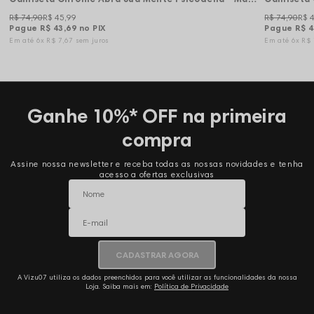
R$ 74,90
R$ 45,99
R$ 74,90
R$ 
Pague
R$ 43,69
no PIX
Pague
R$ 4
6x
R$ 7,67
sem juros
6x
R$
Ganhe 10%* OFF na primeira
compra
Assine nossa newsletter e receba todas as nossas novidades e tenha
acesso a ofertas exclusivas
CADASTRAR AGORA
A Vizu07 utiliza os dados preenchidos para você utilizar as funcionalidades da nossa
Loja. Saiba mais em:
Política de Privacidade