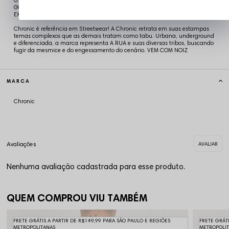
G: 57 x 76 cm x 24,5:19 cm
GG: 59 x 78 cm x 25:20 cm
EXG: 61 x 80 cm x 25: 20,5 cm
Chronic é referência em Streetwear! A Chronic retrata em suas estampas
temas complexos que as demais tratam como tabu. Urbana, underground
e diferenciada, a marca representa A RUA e suas diversas tribos, buscando
fugir da mesmice e do engessamento do cenário. VEM COM NOIZ
MARCA
Chronic
Nenhuma avaliação cadastrada para esse produto.
QUEM COMPROU VIU TAMBÉM
FRETE GRÁTIS A PARTIR DE R$149,99 PARA SÃO PAULO E REGIÕES
FRETE GRÁT
METROPOLITANAS
METROPOLI