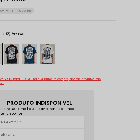
nomize
R$ 3,75
via pix
(0)
pom
VZ10
para 10%OFF na sua primeira compra, apenas produtos não
ais
PRODUTO INDISPONÍVEL
astre seu email que te avisaremos quando
iver disponível: