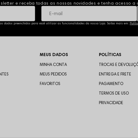
sletter e receba todas as nossas novidades e tenha acesso a o
 os dados preenchidos para você utilizar as funcionalidades da nossa Loja. Saiba mais em:
Polít
MEUS DADOS
POLÍTICAS
MINHA CONTA
TROCAS E DEVOLUÇ
NTES
MEUS PEDIDOS
ENTREGA E FRETE
FAVORITOS
PAGAMENTO
TERMOS DE USO
PRIVACIDADE