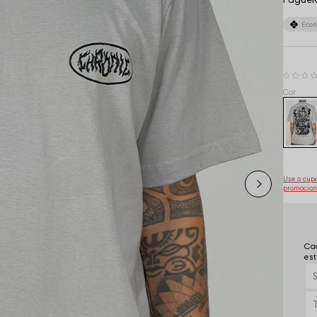
Eco
Use o cu
promocion
Cad
est