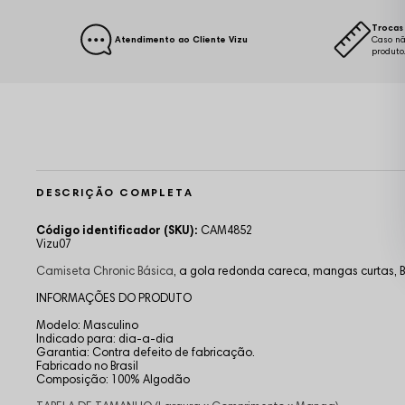
Trocas 
Atendimento ao Cliente Vizu
Caso nã
produto
DESCRIÇÃO COMPLETA
Código identificador (SKU):
CAM4852
Vizu07
Camiseta Chronic Básica
,
a gola redonda careca, mangas curtas, Bo
INFORMAÇÕES DO PRODUTO
Modelo: Masculino
Indicado para: dia-a-dia
Garantia: Contra defeito de fabricação.
Fabricado no Brasil
Composição: 100% Algodão