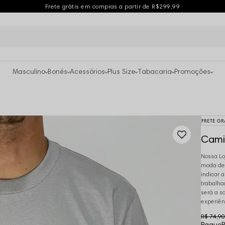
Frete grátis em compras a partir de R$299,99
Masculino
Bonés
Acessórios
Plus Size
Tabacaria
Promoções
FRETE GR
Cami
Nossa Lo
moda des
indicar 
trabalha
será a s
experiên
R$ 74,90
Pague
R