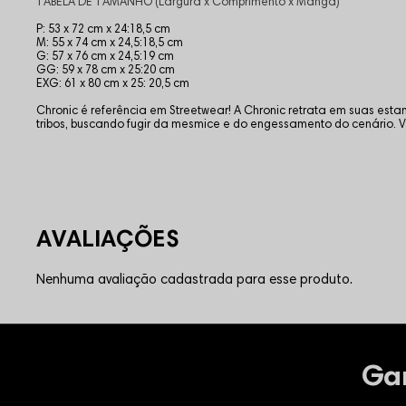
TABELA DE TAMANHO (Largura x Comprimento x Manga)
P: 53 x 72 cm x 24:18,5 cm
M: 55 x 74 cm x 24,5:18,5 cm
G: 57 x 76 cm x 24,5:19 cm
GG: 59 x 78 cm x 25:20 cm
EXG: 61 x 80 cm x 25: 20,5 cm
Chronic é referência em Streetwear! A Chronic retrata em suas es
tribos, buscando fugir da mesmice e do engessamento do cenário
Nenhuma avaliação cadastrada para esse produto.
Ga