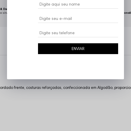
& Devoluções Facilitadas
o sirva, podemos realizar a troca do
Embalagens Personal
.
ENVIAR
rdado frente, costuras reforçadas, confeccionada em Algodão, proporcion