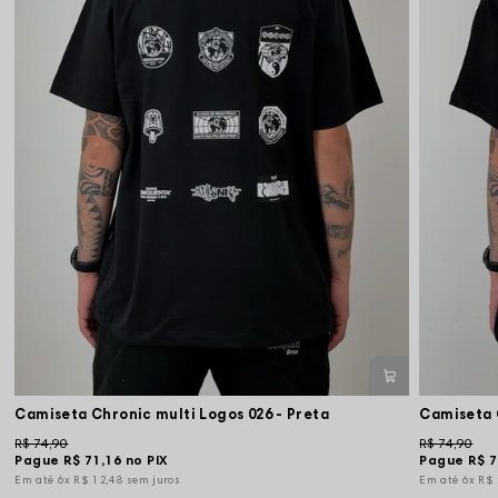
Camiseta Chronic multi Logos 026 - Preta
Camiseta C
R$ 74,90
R$ 74,90
Pague
R$ 71,16
no PIX
Pague
R$ 7
6x
R$ 12,48
sem juros
6x
R$