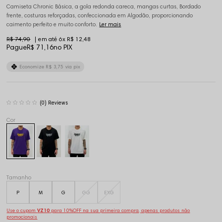
Camiseta Chronic Básica, a gola redonda careca, mangas curtas, Bordado
frente, costuras reforçadas, confeccionada em Algodão, proporcionando
caimento perfeito e muito conforto.
Ler mais
R$ 74,90
6x
R$ 12,48
Pague
R$ 71,16
no PIX
Economize
R$ 3,75
via pix
(0)
Tamanho
P
M
G
GG
EXG
Use o cupom
VZ10
para 10%OFF na sua primeira compra, apenas produtos não
promocionais