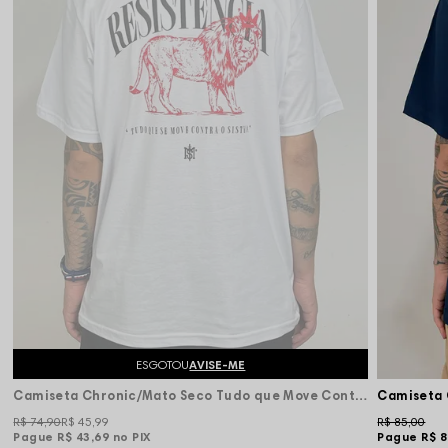
ESGOTOU
AVISE-ME
Camiseta Chronic/Mato Seco Tudo que Move Contra o Sistema - Branca
R$ 74,90
R$ 45,99
R$ 85,00
Pague
R$ 43,69
no PIX
Pague
R$ 8