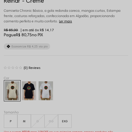
Reinar - Creme
Camiseta Chronic Básica, a gola redonda careca, mangas curtas, Estampa
frente, costuras reforçadas, confeccionada em Algodão, proporcionando
caimento perfeito e muito conforto.
Ler mais
R$ 85,00
6x
R$ 14,17
Pague
R$ 80,75
no PIX
Economize
R$ 4,25
via pix
(0)
Tamanho
P
M
G
GG
EXG
Use o cupom
VZ10
para 10%OFF na sua primeira compra, apenas produtos não