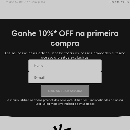
6x
R$ 7,67
sem juros
6x
R$
Ganhe 10%* OFF na primeira
compra
Assine nossa newsletter e receba todas as nossas novidades e tenha
acesso a ofertas exclusivas
CADASTRAR AGORA
A Vizu07 utiliza os dados preenchidos para você utilizar as funcionalidades da nossa
Loja. Saiba mais em:
Política de Privacidade