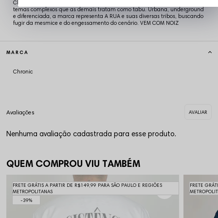
Chronic é referência em Streetwear! A Chronic retrata em suas estampas
temas complexos que as demais tratam como tabu. Urbana, underground
e diferenciada, a marca representa A RUA e suas diversas tribos, buscando
fugir da mesmice e do engessamento do cenário. VEM COM NOIZ
MARCA
Chronic
Nenhuma avaliação cadastrada para esse produto.
QUEM COMPROU VIU TAMBÉM
FRETE GRÁTIS A PARTIR DE R$149,99 PARA SÃO PAULO E REGIÕES
FRETE GRÁT
METROPOLITANAS
METROPOLI
39%