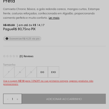
Preta
Camiseta Chronic Básica, a gola redonda careca, mangas curtas, Estampa
frente, costuras reforçadas, confeccionada em Algodão, proporcionando
caimento perfeito e muito conforto.
Ler mais
R$ 85,00
6x
R$ 14,17
Pague
R$ 80,75
no PIX
Economize
R$ 4,25
via pix
(0)
Tamanho
P
M
G
GG
EXG
Use o cupom
VZ10
para 10%OFF na sua primeira compra, apenas produtos não
promocionais