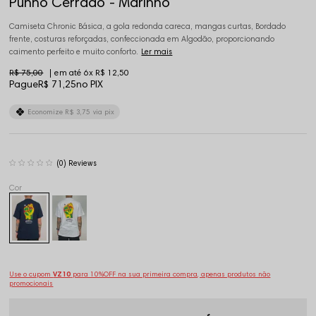
Punho Cerrado - Marinho
Camiseta Chronic Básica, a gola redonda careca, mangas curtas, Bordado
frente, costuras reforçadas, confeccionada em Algodão, proporcionando
caimento perfeito e muito conforto.
Ler mais
R$ 75,00
6x
R$ 12,50
Pague
R$ 71,25
no PIX
Economize
R$ 3,75
via pix
(0)
Use o cupom
VZ10
para 10%OFF na sua primeira compra, apenas produtos não
promocionais