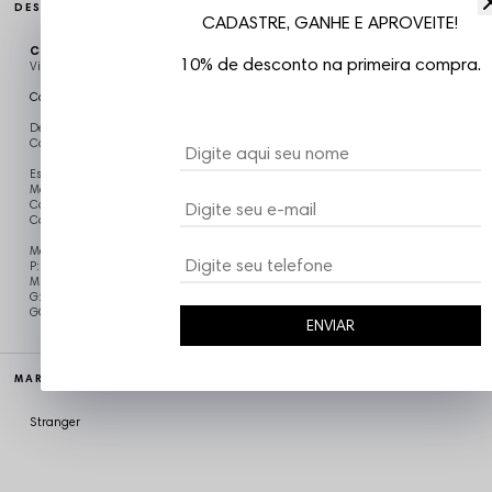
DESCRIÇÃO COMPLETA
CADASTRE, GANHE E APROVEITE!
Código identificador (SKU):
CAM2546
10% de desconto na primeira compra.
Vizu07
Camiseta Manga Longa Stranger Bark Dog
Descrição:
Camiseta Stranger.
Estampa em Silk na parte da frente costas
Mangas Longas com punho
Com reforço de ombro a ombro com viés.
Composição: Malha 100% Algodão.
Medidas Aproximadas:
P: Largura: 55cm / Comprimento: 76cm / Manga: 72cm
M: Largura: 57cm / Comprimento: 78 cm / Manga: 73cm
G: Largura: 59cm / Comprimento: 80 cm / Manga: 74cm
GG: Largura: 62cm / Comprimento: 82cm / Manga: 75cm
ENVIAR
MARCA
Stranger