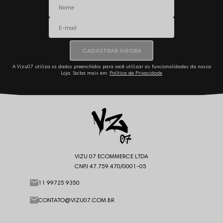
CADASTRAR AGORA
A Vizu07 utiliza os dados preenchidos para você utilizar as funcionalidades da nossa
Loja. Saiba mais em:
Política de Privacidade
VIZU 07 ECOMMERCE LTDA
CNPJ 47.759.470/0001-05
11 99725 9350
CONTATO@VIZU07.COM.BR