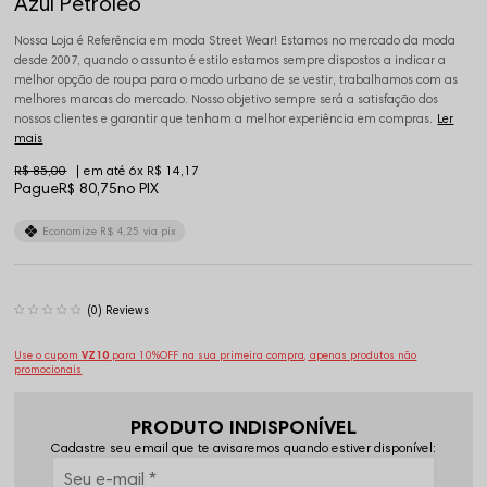
Azul Petroleo
Nossa Loja é Referência em moda Street Wear! Estamos no mercado da moda
desde 2007, quando o assunto é estilo estamos sempre dispostos a indicar a
melhor opção de roupa para o modo urbano de se vestir, trabalhamos com as
melhores marcas do mercado. Nosso objetivo sempre será a satisfação dos
nossos clientes e garantir que tenham a melhor experiência em compras.
Ler
mais
R$ 85,00
6x
R$ 14,17
Pague
R$ 80,75
no PIX
Economize
R$ 4,25
via pix
(0)
Use o cupom
VZ10
para 10%OFF na sua primeira compra, apenas produtos não
promocionais
PRODUTO INDISPONÍVEL
Cadastre seu email que te avisaremos quando estiver disponível: