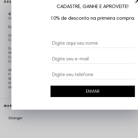
DESCRIÇÃO COMPLETA
CADASTRE, GANHE E APROVEITE!
Código identificador (SKU):
CAM2666
10% de desconto na primeira compra.
Vizu07
Camiseta Manga Longa Stranger
Descrição:
Camiseta Stranger.
Estampa em Silk na parte da frente costas
Mangas Longas com punho
Com reforço de ombro a ombro com viés.
Composição: Malha 100% Algodão.
Medidas Aproximadas:
P: Largura: 55cm / Comprimento: 76cm / Manga: 72cm
M: Largura: 57cm / Comprimento: 78 cm / Manga: 73cm
G: Largura: 59cm / Comprimento: 80 cm / Manga: 74cm
GG: Largura: 62cm / Comprimento: 82cm / Manga: 75cm
ENVIAR
MARCA
Stranger