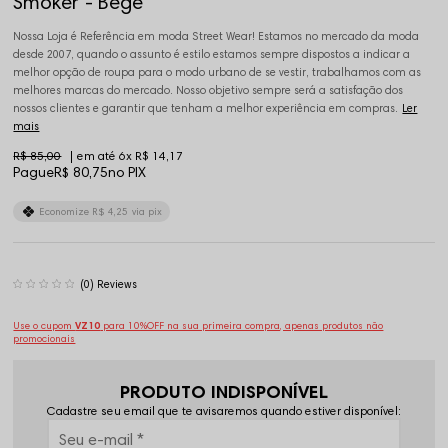
Smoker - Bege
Nossa Loja é Referência em moda Street Wear! Estamos no mercado da moda
desde 2007, quando o assunto é estilo estamos sempre dispostos a indicar a
melhor opção de roupa para o modo urbano de se vestir, trabalhamos com as
melhores marcas do mercado. Nosso objetivo sempre será a satisfação dos
nossos clientes e garantir que tenham a melhor experiência em compras.
Ler
mais
R$ 85,00
6x
R$ 14,17
Pague
R$ 80,75
no PIX
Economize
R$ 4,25
via pix
(0)
Use o cupom
VZ10
para 10%OFF na sua primeira compra, apenas produtos não
promocionais
PRODUTO INDISPONÍVEL
Cadastre seu email que te avisaremos quando estiver disponível: