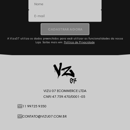
CADASTRAR AGORA
A Vizu07 utiliza os dados preenchidos para você utilizar as funcionalidades da nossa
Loja. Saiba mais em:
Política de Privacidade
VIZU 07 ECOMMERCE LTDA
CNPJ 47.759.470/0001-05
11 99725 9350
CONTATO@VIZU07.COM.BR