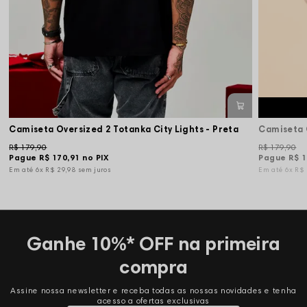
Camiseta Oversized 2 Totanka City Lights - Preta
Camiseta 
R$ 179,90
R$ 179,90
Pague
R$ 170,91
no PIX
Pague
R$ 1
6x
R$ 29,98
sem juros
6x
R$
Ganhe 10%* OFF na primeira
compra
Assine nossa newsletter e receba todas as nossas novidades e tenha
acesso a ofertas exclusivas