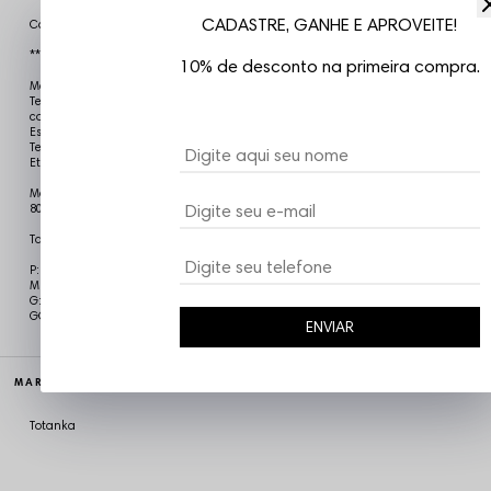
CADASTRE, GANHE E APROVEITE!
Camiseta Oversized Moletinho Totanka
****MODELAGEM GRANDE - CONSULTA TABELA DE MEDIDAS
10% de desconto na primeira compra.
Modelagem: Oversized 2
Tecido: Malhão Osklen / Gola Ribana
cor: Creme
Estampas: Bordado
Tecido Super Robusto
Etiquetas personalizadas e exclusivas Totanka.
Modelo está usando tamanho M Medidas do Modelo: Altura: 1,84/Peso:
80Kg
Tabela de medidas
P: 73cm Altura x 56cm de Largura x 21cm de Manga
M: 75cm Altura x 60cm de Largura x 22cm de Manga
G: 78cm Altura x 62cm de Largura x 23cm de Manga
GG: 80cm Altura x 64cm de Largura x 24cm de Manga
ENVIAR
MARCA
Totanka