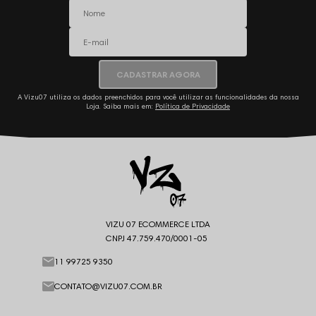
CADASTRAR AGORA
A Vizu07 utiliza os dados preenchidos para você utilizar as funcionalidades da nossa
Loja. Saiba mais em:
Política de Privacidade
VIZU 07 ECOMMERCE LTDA
CNPJ 47.759.470/0001-05
11 99725 9350
CONTATO@VIZU07.COM.BR