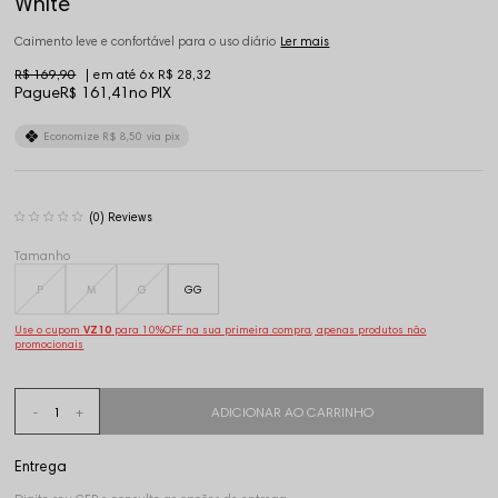
White
Caimento leve e confortável para o uso diário
Ler mais
R$ 169,90
6x
R$ 28,32
Pague
R$ 161,41
no PIX
Economize
R$ 8,50
via pix
(0)
Tamanho
P
M
G
GG
Use o cupom
VZ10
para 10%OFF na sua primeira compra, apenas produtos não
promocionais