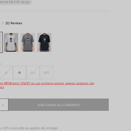
nomize
R$ 4,35
via pix
(0)
o
M
G
GG
EXG
pom
VZ10
para 10%OFF na sua primeira compra, apenas produtos não
ais