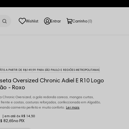
0
ÁTIS A PARTIR DE R$149,99 PARA SÃO PAULO E REGIÕES METROPOLITANAS
eta Oversized Chronic Adiel E R10 Logo
ção - Roxo
 Chronic Oversized, a gola redonda careca, mangas curtas,
frente e costas, costuras reforçadas, confeccionada em Algodão,
onando caimento perfeito e muito conforto.
Ler mais
6x
R$ 14,50
$ 82,65
no PIX