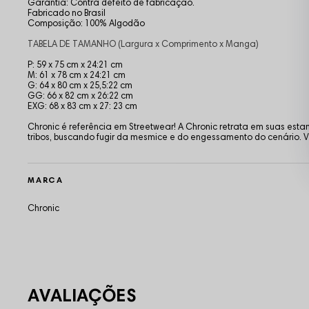
Garantia: Contra defeito de fabricação.
Fabricado no Brasil
Composição: 100% Algodão
TABELA DE TAMANHO (Largura x Comprimento x Manga)
P: 59 x 75 cm x 24:21 cm
M: 61 x 78 cm x 24:21 cm
G: 64 x 80 cm x 25,5:22 cm
GG: 66 x 82 cm x 26:22 cm
EXG: 68 x 83 cm x 27: 23 cm
Chronic é referência em Streetwear! A Chronic retrata em suas es
tribos, buscando fugir da mesmice e do engessamento do cenário
MARCA
Chronic