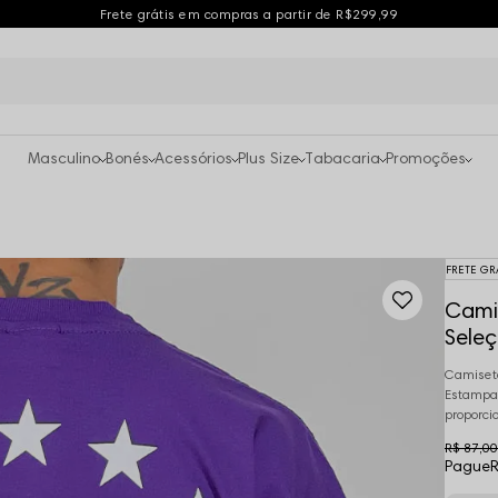
Frete grátis em compras a partir de R$299,99
Masculino
Bonés
Acessórios
Plus Size
Tabacaria
Promoções
FRETE GR
Camis
Sele
Camiseta
Estampa 
proporci
R$ 87,00
Pague
R