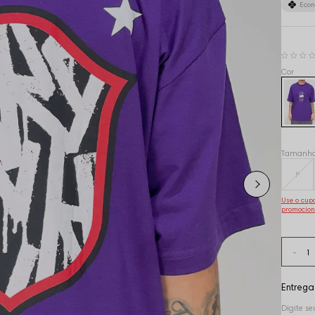
Eco
Tamanh
P
Use o cu
promocion