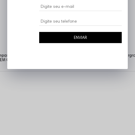
ENVIAR
tampas temas complexos que as demais tratam como tabu. Urbana, undergro
. VEM COM NOIZ