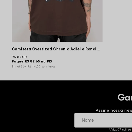
Camiseta Oversized Chronic Adiel e Ronaldinho - Marrom
R$ 87,00
Pague
R$ 82,65
no PIX
6x
R$ 14,50
sem juros
Ga
Assine nossa new
A Vizu07 utiliza