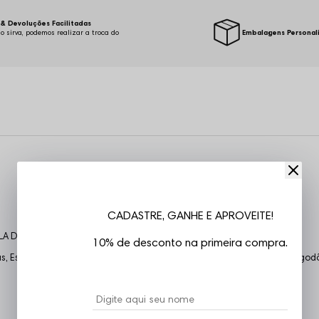
& Devoluções Facilitadas
o sirva, podemos realizar a troca do
Embalagens Personal
.
CADASTRE, GANHE E APROVEITE!
LA DE MEDIDAS
10% de desconto na primeira compra.
 Estampa frente e costas, costuras reforçadas, confeccionada em Algodão