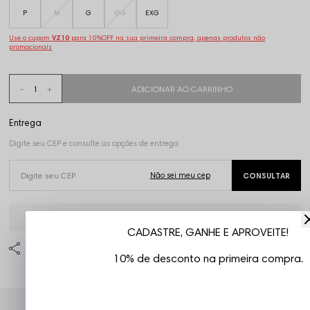
P
M
G
GG
EXG
Use o cupom
VZ10
para 10%OFF na sua primeira compra, apenas produtos não
promocionais
Frete grátis em compras
a partir de R$299,99
CADASTRE, GANHE E APROVEITE!
10% de desconto na primeira compra.