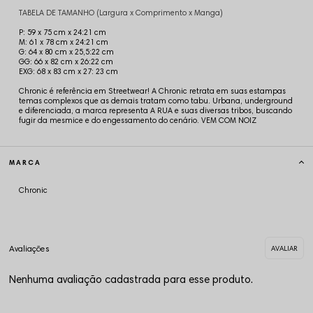
TABELA DE TAMANHO (Largura x Comprimento x Manga)
P: 59 x 75 cm x 24:21 cm
M: 61 x 78 cm x 24:21 cm
G: 64 x 80 cm x 25,5:22 cm
GG: 66 x 82 cm x 26:22 cm
EXG: 68 x 83 cm x 27: 23 cm
Chronic é referência em Streetwear! A Chronic retrata em suas estampas
temas complexos que as demais tratam como tabu. Urbana, underground
e diferenciada, a marca representa A RUA e suas diversas tribos, buscando
fugir da mesmice e do engessamento do cenário. VEM COM NOIZ
MARCA
Chronic
Nenhuma avaliação cadastrada para esse produto.