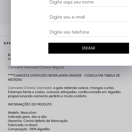
Atendimento ao Cliente Vizu
DESCRIÇÃO COMPLETA
ENVIAR
Código identificador (SKU):
CAM4931
Vizu07
Camiseta Oversized Chronic Regular
****CAMISETA OVERSIZED MODELAGEM GRANDE - CONSULTAR TABELA DE
MEDIDAS
Camiseta Chronic Oversized
,
a gola redonda careca, mangas curtas,
Estampa frente e costas, costuras reforçadas, confeccionada em Algodão,
proporcionando caimento perfeito e muito conforto.
INFORMAÇÕES DO PRODUTO
Modelo: Masculino
Indicado para: dia-a-dia
Garantia: Contra defeito de fabricação.
Fabricado no Brasil
Composição: 100% Algodão