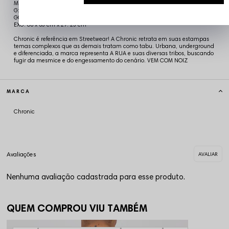
M: 61 x 78 cm x 24:21 cm
G: 64 x 80 cm x 25,5:22 cm
GG: 66 x 82 cm x 26:22 cm
EXG: 68 x 83 cm x 27: 23 cm
Chronic é referência em Streetwear! A Chronic retrata em suas estampas
temas complexos que as demais tratam como tabu. Urbana, underground
e diferenciada, a marca representa A RUA e suas diversas tribos, buscando
fugir da mesmice e do engessamento do cenário. VEM COM NOIZ
MARCA
Chronic
Nenhuma avaliação cadastrada para esse produto.
QUEM COMPROU VIU TAMBÉM