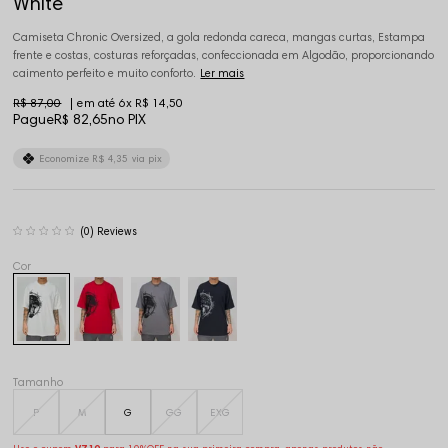
White
Camiseta Chronic Oversized, a gola redonda careca, mangas curtas, Estampa
frente e costas, costuras reforçadas, confeccionada em Algodão, proporcionando
caimento perfeito e muito conforto.
Ler mais
R$ 87,00
6x
R$ 14,50
Pague
R$ 82,65
no PIX
Economize
R$ 4,35
via pix
(0)
Tamanho
P
M
G
GG
EXG