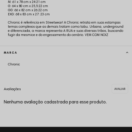
M: 61 x 78 cm x 24:21 cm
G: 64 x 80 cm x 25,5:22 cm
GG: 66 x 82 cm x 26:22 cm
EXG: 68 x 83 cm x 27: 23 cm
Chronic é referência em Streetwear! A Chronic retrata em suas estampas
temas complexos que as demais tratam como tabu. Urbana, underground
e diferenciada, a marca representa A RUA e suas diversas tribos, buscando
fugir da mesmice e do engessamento do cenário. VEM COM NOIZ
MARCA
Chronic
Nenhuma avaliação cadastrada para esse produto.