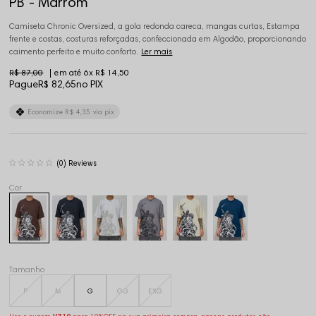
PB - Marrom
Camiseta Chronic Oversized, a gola redonda careca, mangas curtas, Estampa
frente e costas, costuras reforçadas, confeccionada em Algodão, proporcionando
caimento perfeito e muito conforto.
Ler mais
R$ 87,00
6x
R$ 14,50
Pague
R$ 82,65
no PIX
Economize
R$ 4,35
via pix
(0)
Tamanho
P
M
G
GG
EXG