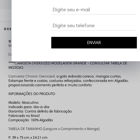
DESCRIÇÃO COMPLETA
Código identificador (SKU):
CAM5086
ENVIAR
Vizu07
Camiseta Oversized Chronic Regular
****CAMISETA OVERSIZED MODELAGEM GRANDE - CONSULTAR TABELA DE
MEDIDAS
Camiseta Chronic Oversized
,
a gola redonda careca, mangas curtas,
Estampa frente e costas, costuras reforçadas, confeccionada em Algodão,
proporcionando caimento perfeito e muito conforto.
INFORMAÇÕES DO PRODUTO
Modelo: Masculino
Indicado para: dia-a-dia
Garantia: Contra defeito de fabricação.
Fabricado no Brasil
Composição: 100% Algodão
TABELA DE TAMANHO (Largura x Comprimento x Manga)
P: 59 x 75 cm x 24:21 cm