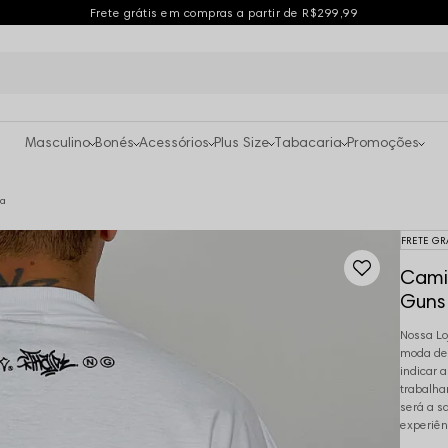
Frete grátis em compras a partir de R$299,99
Masculino
Bonés
Acessórios
Plus Size
Tabacaria
Promoções
ca
FRETE GR
Cami
Guns
Nossa Lo
moda des
indicar 
trabalha
será a s
experiên