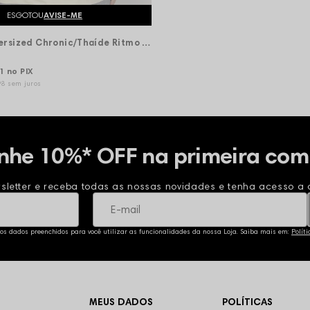
ESGOTOU
AVISE-ME
Camiseta Oversized Chronic/Thaíde Ritmo e Poesia DJ - Creme
41
no PIX
98
sem juros
nhe 10%* OFF na primeira com
sletter e receba todas as nossas novidades e tenha acesso a o
 os dados preenchidos para você utilizar as funcionalidades da nossa Loja. Saiba mais em:
Polít
MEUS DADOS
POLÍTICAS