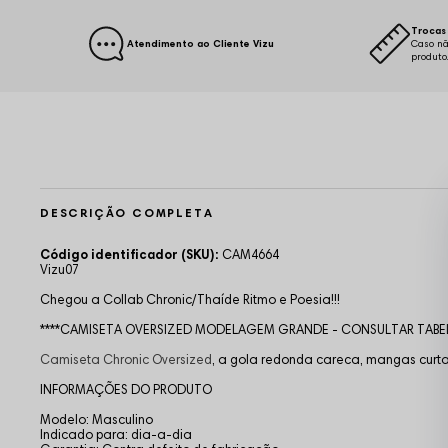
Trocas 
Atendimento ao Cliente Vizu
Caso nã
produto
DESCRIÇÃO COMPLETA
Código identificador (SKU):
CAM4664
Vizu07
Chegou a Collab Chronic/Thaíde Ritmo e Poesia!!!
****CAMISETA OVERSIZED MODELAGEM GRANDE - CONSULTAR TABE
Camiseta Chronic Oversized
,
a gola redonda careca, mangas curtas,
INFORMAÇÕES DO PRODUTO
Modelo: Masculino
Indicado para: dia-a-dia