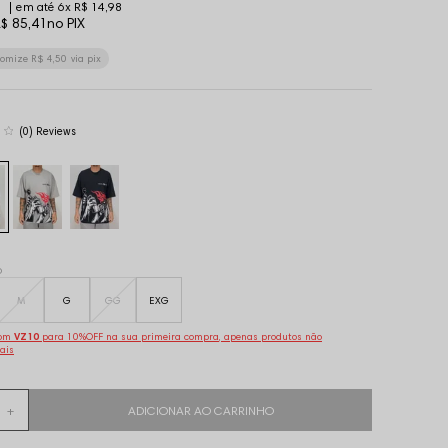
6x
R$ 14,98
$ 85,41
no PIX
nomize
R$ 4,50
via pix
(0)
o
M
G
GG
EXG
pom
VZ10
para 10%OFF na sua primeira compra, apenas produtos não
ais