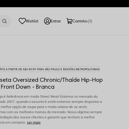
0
ÁTIS A PARTIR DE R$149,99 PARA SÃO PAULO E REGIÕES METROPOLITANAS
seta Oversized Chronic/Thaíde Hip-Hop
 Front Down - Branca
ja é Referência em moda Street Wear! Estamos no mercado da
de 2007, quando o assunto é estilo estamos sempre dispostos a
a melhor opção de roupa para o modo urbano de se vestir,
mos com as melhores marcas do mercado. Nosso objetivo sempre
atisfação dos nossos clientes e garantir que tenham a melhor
cia em compras.
Ler mais