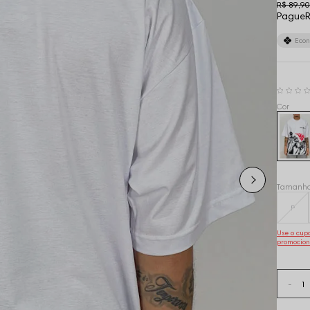
R$ 89,90
Pague
R
Eco
Tamanh
P
Use o cu
promocion