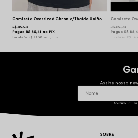
Camiseta Oversized Chronic/Thaíde União e Resistência - Preta
R$ 89,90
R$ 89,90
Pague
R$ 85,41
no PIX
Pague
R$ 85,
6x
R$ 14,98
sem juros
6x
R$ 14,
Ga
Assine nossa new
A Vizu07 utiliza
SOBRE