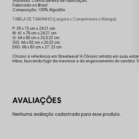
Garantia: Contra defeito de fabricação.
Fabricado no Brasil
Composição: 100% Algodão
TABELA DE TAMANHO (Largura x Comprimento x Manga)
P: 59 x 75 cm x 24:21 cm
M: 61 x 78 cm x 24:21 cm
G: 64 x 80 cm x 25,5:22 cm
GG: 66 x 82 cm x 26:22 cm
EXG: 68 x 83 cm x 27: 23 cm
Chronic é referência em Streetwear! A Chronic retrata em suas es
tribos, buscando fugir da mesmice e do engessamento do cenário
Nenhuma avaliação cadastrada para esse produto.