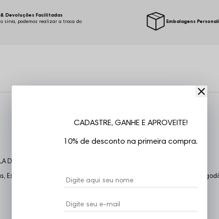
& Devoluções Facilitadas
o sirva, podemos realizar a troca do
Embalagens Personal
.
CADASTRE, GANHE E APROVEITE!
10% de desconto na primeira compra.
LA DE MEDIDAS
 Estampa frente e costas, costuras reforçadas, confeccionada em Algodão