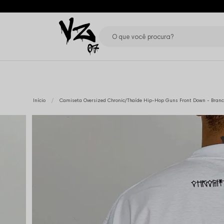
Início
Camiseta Oversized Chronic/Thaíde Hip-Hop Guns Front Down - Bran