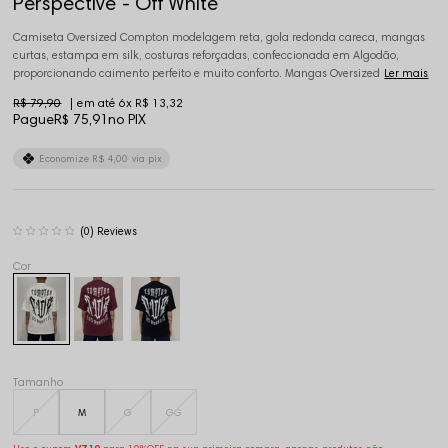
Perspective - Off White
Camiseta Oversized Compton modelagem reta, gola redonda careca, mangas
curtas, estampa em silk, costuras reforçadas, confeccionada em Algodão,
proporcionando caimento perfeito e muito conforto. Mangas Oversized
Ler mais
R$ 79,90
6x
R$ 13,32
Pague
R$ 75,91
no PIX
Economize
R$ 4,00
via pix
(0)
Tamanho
P
M
G
GG