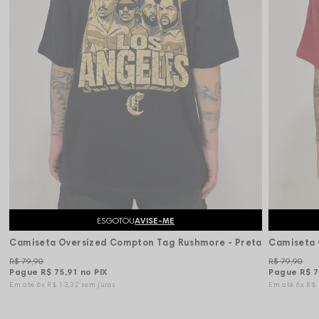
ESGOTOU
AVISE-ME
Camiseta Oversized Compton Tag Rushmore - Preta
Camiseta 
R$ 79,90
R$ 79,90
Pague
R$ 75,91
no PIX
Pague
R$ 7
6x
R$ 13,32
sem juros
6x
R$