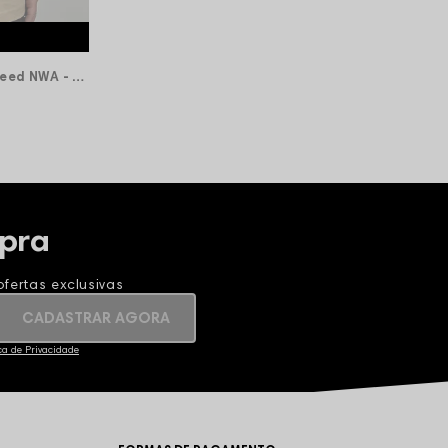
Camiseta Oversized Compton Weed NWA - Bege
pra
fertas exclusivas
CADASTRAR AGORA
ica de Privacidade