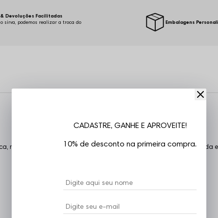
& Devoluções Facilitadas
o sirva, podemos realizar a troca do
Embalagens Personal
.
CADASTRE, GANHE E APROVEITE!
10% de desconto na primeira compra.
 mangas curtas, estampa em silk, costuras reforçadas, confeccionada em