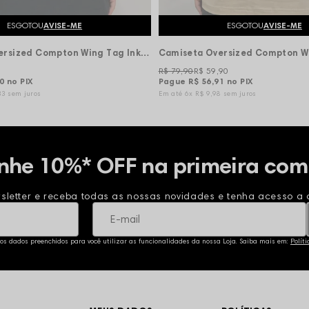
ESGOTOU
AVISE-ME
ESGOTOU
AVISE-ME
Camiseta Oversized Compton Wing Tag Ink - Preta
R$ 79,90
R$ 59,90
10
no PIX
Pague
R$ 56,91
no PIX
33
sem juros
6x
R$ 9,98
sem juros
nhe 10%* OFF na primeira com
sletter e receba todas as nossas novidades e tenha acesso a o
 os dados preenchidos para você utilizar as funcionalidades da nossa Loja. Saiba mais em:
Polít