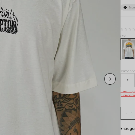
Eco
Tamanh
P
Use o cu
promocion