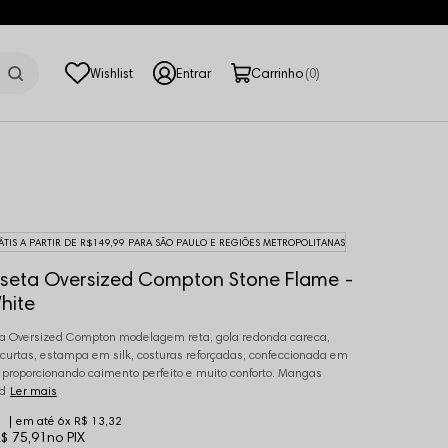
0
ÁTIS A PARTIR DE R$149,99 PARA SÃO PAULO E REGIÕES METROPOLITANAS
seta Oversized Compton Stone Flame -
hite
 Oversized Compton modelagem reta, gola redonda careca,
urtas, estampa em silk, costuras reforçadas, confeccionada em
 proporcionando caimento perfeito e muito conforto. Mangas
d
Ler mais
6x
R$ 13,32
$ 75,91
no PIX