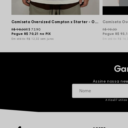
Camiseta Oversized Compton x Starter - Off White
R$ 98,00
R$ 73,90
R$ 98,00
Pague
R$ 70,21
no PIX
Pague
R$ 93,
6x
R$ 12,32
sem juros
6x
R$ 16,
Ga
Assine nossa new
A Vizu07 utiliza