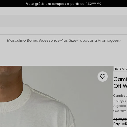
Frete grátis em compras a partir de R$299,99
Masculino
Bonés
Acessórios
Plus Size
Tabacaria
Promoções
FRETE GR
Cami
Off W
Camiseta
mangas c
Algodão,
Oversize
R$ 79,90
Pague
R