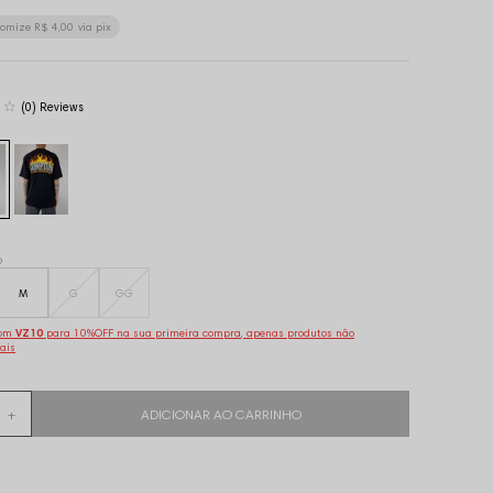
nomize
R$ 4,00
via pix
(0)
o
M
G
GG
pom
VZ10
para 10%OFF na sua primeira compra, apenas produtos não
ais