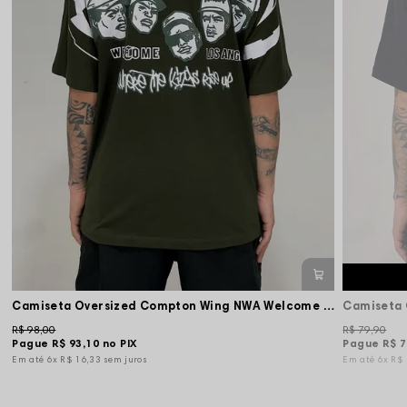
Camiseta Oversized Compton Wing NWA Welcome - Verde Musgo
Camiseta 
R$ 98,00
R$ 79,90
Pague
R$ 93,10
no PIX
Pague
R$ 7
6x
R$ 16,33
sem juros
6x
R$