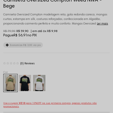
Bege
Camiseta Oversized Compton modelagem reta, gola redonda careca, mangas
curtas, estampa em silk, costuras reforçadas, confeccionada em Algodão,
proporcionando caimento perfeito e muito conforto. Mangas Oversized
Ler mais
R$ 79,90
R$ 59,90
6x
R$ 9,98
Pague
R$ 56,91
no PIX
Economize
R$ 3,00
via pix
(0)
Use o cupom
VZ10
para 10%OFF na sua primeira compra, apenas produtos não
promocionais