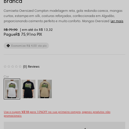
Branca
Camiseta Oversized Compton modelagem reta, gola redonda careca, mangas
curtas, estampa em silk, costuras reforçadas, confeccionada em Algodão,
proporcionando caimento perfeito e muito conforto. Mangas Oversized
Ler mais
R$ 79,90
6x
R$ 13,32
Pague
R$ 75,91
no PIX
Economize
R$ 4,00
via pix
(0)
Use o cupom
VZ10
para 10%OFF na sua primeira compra, apenas produtos não
promocionais