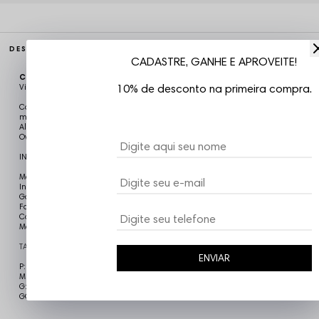
DESCRIÇÃO COMPLETA
CADASTRE, GANHE E APROVEITE!
Código identificador (SKU):
CAM5766
10% de desconto na primeira compra.
Vizu07
Camiseta Oversized Compton modelagem reta, gola redonda careca,
mangas curtas, estampa em silk, costuras reforçadas, confeccionada em
Algodão, proporcionando caimento perfeito e muito conforto. Mangas
Overside
INFORMAÇÕES DO PRODUTO
Modelo: Masculino
Indicado para: dia-a-dia
Garantia: Contra defeito de fabricação.
Fabricado no Brasil
Composição: 100% Algodão
Mangas Overside
TABELA DE TAMANHO (Largura x Comprimento x Mangas)
ENVIAR
P: 53 cm x 71 cm x 25,5:19,5
M: 54 cm x 74 cm x 26:20
G: 58 cm x 78 cm x 27:21
GG: 60 cm x 80 cm x 28:21