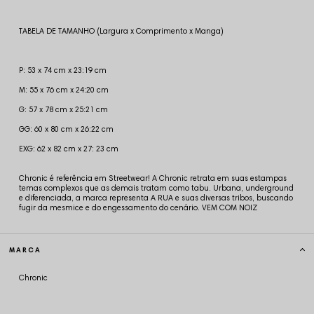
TABELA DE TAMANHO (Largura x Comprimento x Manga)
P: 53 x 74 cm x 23:19 cm
M: 55 x 76 cm x 24:20 cm
G: 57 x 78 cm x 25:21 cm
GG: 60 x 80 cm x 26:22 cm
EXG: 62 x 82 cm x 27: 23 cm
Chronic é referência em Streetwear! A Chronic retrata em suas estampas
temas complexos que as demais tratam como tabu. Urbana, underground
e diferenciada, a marca representa A RUA e suas diversas tribos, buscando
fugir da mesmice e do engessamento do cenário. VEM COM NOIZ
MARCA
Chronic