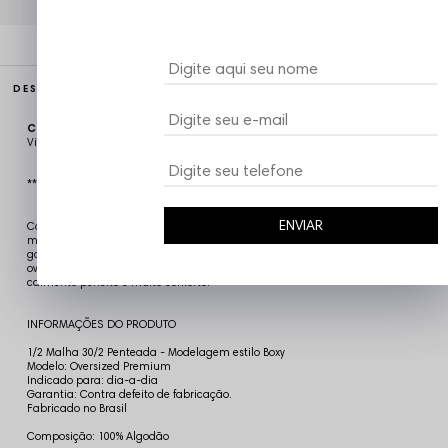
DESCRIÇÃO COMPLETA
Código identificador (SKU):
CAM5424
Vizu07
*** MODELAGEM ESTILO BOXY (MAIS LARGA)
ENVIAR
Camiseta Oversized Premium Chronic, fabricada com os melhores
materiais disponiveis no mercado, 1/2 Malha 30/2 Penteada, rerforçada
garante um conforto superior, a gola redonda careca, mangas curtas
oversized, costuras reforçadas, confeccionada em Algodão, proporcionando
caimento perfeito e muito conforto.
INFORMAÇÕES DO PRODUTO
1/2 Malha 30/2 Penteada - Modelagem estilo Boxy
Modelo: Oversized Premium
Indicado para: dia-a-dia
Garantia: Contra defeito de fabricação.
Fabricado no Brasil
Composição: 100% Algodão