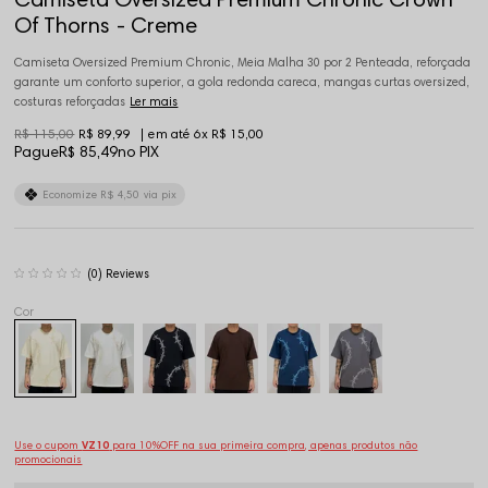
Of Thorns - Creme
Camiseta Oversized Premium Chronic, Meia Malha 30 por 2 Penteada, reforçada
garante um conforto superior, a gola redonda careca, mangas curtas oversized,
costuras reforçadas
Ler mais
R$ 115,00
R$ 89,99
6x
R$ 15,00
Pague
R$ 85,49
no PIX
Economize
R$ 4,50
via pix
(0)
Use o cupom
VZ10
para 10%OFF na sua primeira compra, apenas produtos não
promocionais