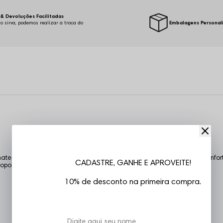
& Devoluções Facilitadas
o sirva, podemos realizar a troca do
Embalagens Personal
.
eriais disponiveis no mercado, malha 40.1 rerforçada garante um confort
CADASTRE, GANHE E APROVEITE!
oporcionando caimento perfeito e muito conforto.
10% de desconto na primeira compra.