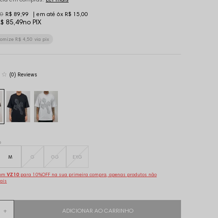
00
R$ 89,99
6x
R$ 15,00
$ 85,49
no PIX
nomize
R$ 4,50
via pix
(0)
o
M
G
GG
EXG
pom
VZ10
para 10%OFF na sua primeira compra, apenas produtos não
ais