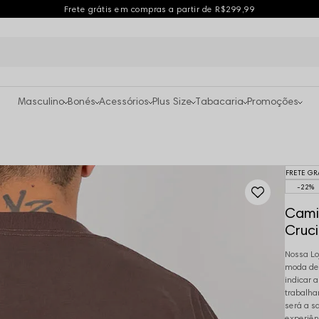
Frete grátis em compras a partir de R$299,99
Masculino
Bonés
Acessórios
Plus Size
Tabacaria
Promoções
FRETE GR
22%
Cami
Cruci
Nossa Lo
moda des
indicar 
trabalha
será a s
experiên