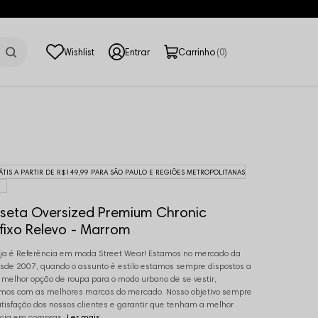
0
ÁTIS A PARTIR DE R$149,99 PARA SÃO PAULO E REGIÕES METROPOLITANAS
seta Oversized Premium Chronic
fixo Relevo - Marrom
ja é Referência em moda Street Wear! Estamos no mercado da
de 2007, quando o assunto é estilo estamos sempre dispostos a
a melhor opção de roupa para o modo urbano de se vestir,
mos com as melhores marcas do mercado. Nosso objetivo sempre
atisfação dos nossos clientes e garantir que tenham a melhor
cia em compras.
Ler mais