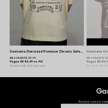
Camiseta Oversized Premium Chronic Safado Vai Pagar em Vida - Creme
R$ 115,00
R$ 89,99
R$ 115,00
R$ 8
Pague
R$ 85,49
no PIX
Pague
R$ 85,
6x
R$ 15,00
sem juros
6x
R$ 15,
Ga
Assine nossa new