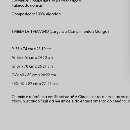
Garantia: Contra defeito de fabricação.
Fabricado no Brasil
Composição: 100% Algodão
TABELA DE TAMANHO (Largura x Comprimento x Manga)
P: 53 x 74 cm x 23:19 cm
M: 55 x 76 cm x 24:20 cm
G: 57 x 78 cm x 25:21 cm
GG: 60 x 80 cm x 26:22 cm
EXG: 62 x 82 cm x 27: 23 cm
Chronic é referência em Streetwear! A Chronic retrata em suas es
tribos, buscando fugir da mesmice e do engessamento do cenário