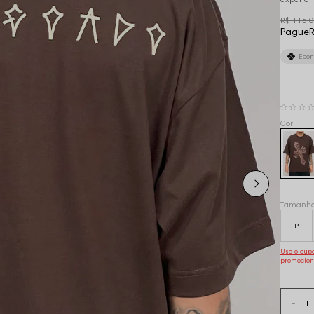
R$ 115,
Pague
R
Eco
Tamanh
P
Use o cu
promocion