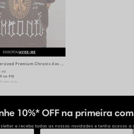
ESGOTOU
AVISE-ME
Camiseta Oversized Premium Chronic Aos Anjos a Lealdade - Marrom
9,99
49
no PIX
00
sem juros
nhe 10%* OFF na primeira com
sletter e receba todas as nossas novidades e tenha acesso a o