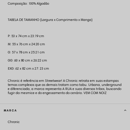
Composição: 100% Algodão
TABELA DE TAMANHO (Largura x Comprimento x Manga)
P: 53 x 74 cm x 23:19 cm
M: 55 x 76 cm x 24:20 cm
G: 57 x 78 cm x 25:21 cm
GG: 60 x 80 cm x 26:22 cm
EXG: 62 x 82 cm x 27: 23 cm
Chronic é referência em Streetwear! A Chronic retrata em suas estampas
temas complexos que as demais tratam como tabu. Urbana, underground
e diferenciada, a marca representa A RUA e suas diversas tribos, buscando
fugir da mesmice e do engessamento do cenário. VEM COM NOIZ
MARCA
Chronic