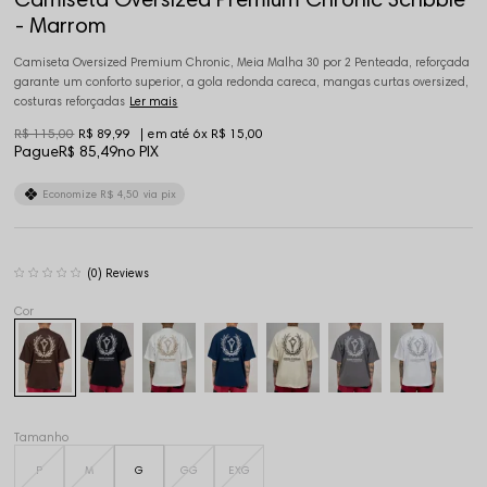
- Marrom
Camiseta Oversized Premium Chronic, Meia Malha 30 por 2 Penteada, reforçada
garante um conforto superior, a gola redonda careca, mangas curtas oversized,
costuras reforçadas
Ler mais
R$ 115,00
R$ 89,99
6x
R$ 15,00
Pague
R$ 85,49
no PIX
Economize
R$ 4,50
via pix
(0)
Tamanho
P
M
G
GG
EXG