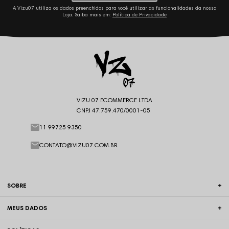
A Vizu07 utiliza os dados preenchidos para você utilizar as funcionalidades da nossa
Loja. Saiba mais em:
Política de Privacidade
VIZU 07 ECOMMERCE LTDA
CNPJ 47.759.470/0001-05
11 99725 9350
CONTATO@VIZU07.COM.BR
SOBRE
MEUS DADOS