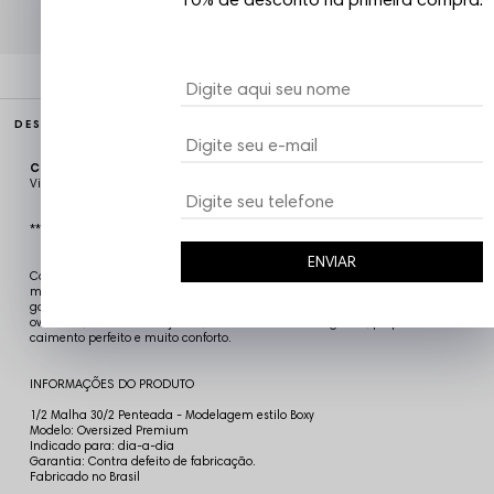
DESCRIÇÃO COMPLETA
Código identificador (SKU):
CAM5456
Vizu07
*** MODELAGEM ESTILO BOXY (MAIS LARGA)
ENVIAR
Camiseta Oversized Premium Chronic, fabricada com os melhores
materiais disponiveis no mercado, 1/2 Malha 30/2 Penteada, rerforçada
garante um conforto superior, a gola redonda careca, mangas curtas
oversized, costuras reforçadas, confeccionada em Algodão, proporcionando
caimento perfeito e muito conforto.
INFORMAÇÕES DO PRODUTO
1/2 Malha 30/2 Penteada - Modelagem estilo Boxy
Modelo: Oversized Premium
Indicado para: dia-a-dia
Garantia: Contra defeito de fabricação.
Fabricado no Brasil