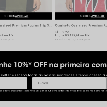
ESGOTOU
AVISE-ME
ESGOTOU
AVISE-ME
Camiseta Oversized Premium Raglan Trip Side Recorte - Verde Musgo/Preta
R$ 119,90
,41
no PIX
Pague
R$ 113,91
no PIX
65
sem juros
6x
R$ 19,98
sem juros
nhe 10%* OFF na primeira com
sletter e receba todas as nossas novidades e tenha acesso a o
 os dados preenchidos para você utilizar as funcionalidades da nossa Loja. Saiba mais em:
Polít