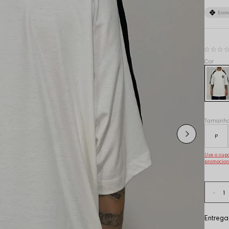
Eco
Tamanh
P
Use o cu
promocion