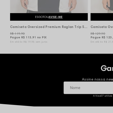
ESGOTOU
AVISE-ME
Camiseta Oversized Premium Raglan Trip Side Tag Code - Preta
R$ 119,90
R$ 129,90
Pague
R$ 113,91
no PIX
Pague
R$ 123
6x
R$ 19,98
sem juros
6x
R$ 21,
Ga
Assine nossa new
A Vizu07 utiliza