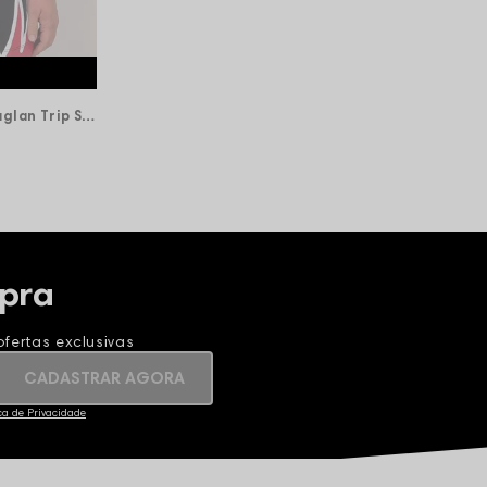
Camiseta Oversized Premium Raglan Trip Side Flame - Preta
pra
fertas exclusivas
CADASTRAR AGORA
ica de Privacidade