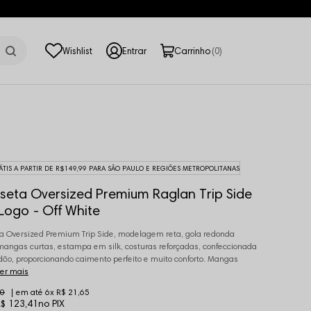
0
ÁTIS A PARTIR DE R$149,99 PARA SÃO PAULO E REGIÕES METROPOLITANAS
eta Oversized Premium Raglan Trip Side
Logo - Off White
 Oversized Premium Trip Side, modelagem reta, gola redonda
mangas curtas, estampa em silk, costuras reforçadas, confeccionada
ão, proporcionando caimento perfeito e muito conforto. Mangas
er mais
90
6x
R$ 21,65
$ 123,41
no PIX