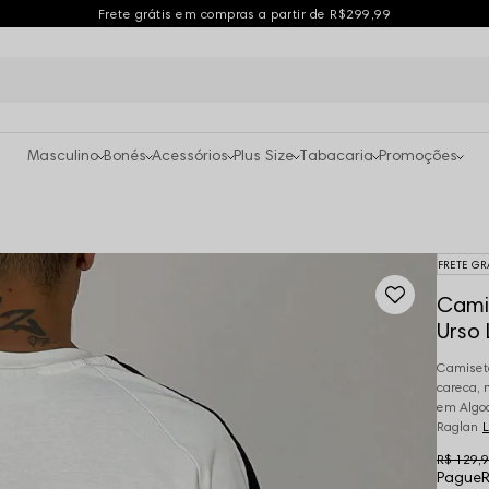
Frete grátis em compras a partir de R$299,99
Masculino
Bonés
Acessórios
Plus Size
Tabacaria
Promoções
FRETE GR
Camis
Urso 
Camiseta
careca, 
em Algod
Raglan
L
R$ 129,
Pague
R