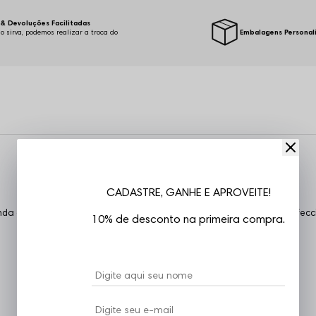
& Devoluções Facilitadas
o sirva, podemos realizar a troca do
Embalagens Personal
.
CADASTRE, GANHE E APROVEITE!
da careca, mangas curtas, estampa em silk, costuras reforçadas, confec
10% de desconto na primeira compra.