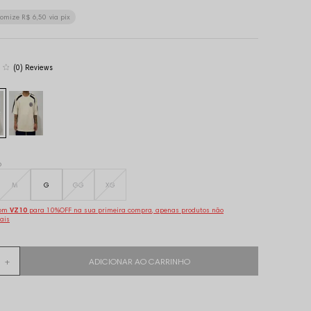
nomize
R$ 6,50
via pix
(0)
o
M
G
GG
XG
pom
VZ10
para 10%OFF na sua primeira compra, apenas produtos não
ais