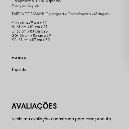
Composição: 100% Algodão
Mangas Raglan
TABELA DE TAMANHO (Largura x Comprimento x Mangas)
P: 59 cm x 79 cm x 26
M: 61 cm x 81 cm x 27
G: 63 cm x 83 cm x 28
GG: 65 cm x 85 cm x 29
XG: 67 cm x 87 cm x 30
MARCA
Trip Side
Nenhuma avaliação cadastrada para esse produto.