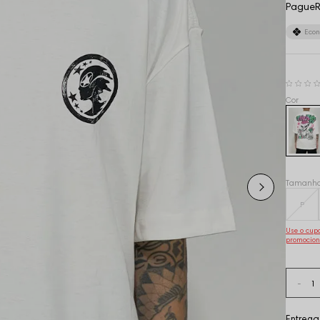
Pague
R
Eco
Tamanh
P
Use o cu
promocion