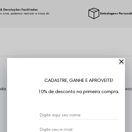
& Devoluções Facilitadas
o sirva, podemos realizar a troca do
Embalagens Personal
.
CADASTRE, GANHE E APROVEITE!
da careca, mangas curtas, estampa em silk, costuras reforçadas, confec
10% de desconto na primeira compra.