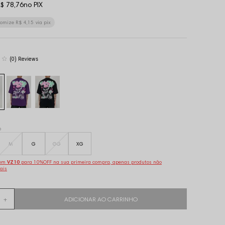
$ 78,76
no PIX
nomize
R$ 4,15
via pix
(0)
o
M
G
GG
XG
pom
VZ10
para 10%OFF na sua primeira compra, apenas produtos não
ais