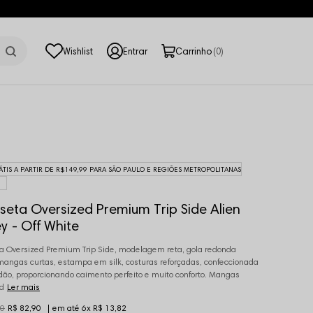
0
ÁTIS A PARTIR DE R$149,99 PARA SÃO PAULO E REGIÕES METROPOLITANAS
eta Oversized Premium Trip Side Alien
 - Off White
 Oversized Premium Trip Side, modelagem reta, gola redonda
mangas curtas, estampa em silk, costuras reforçadas, confeccionada
ão, proporcionando caimento perfeito e muito conforto. Mangas
d
Ler mais
90
R$ 82,90
6x
R$ 13,82