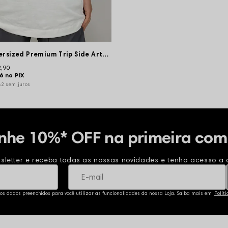
Camiseta Oversized Premium Trip Side Arte dos Guetos - Off White
2,90
76
no PIX
82
sem juros
nhe 10%* OFF na primeira com
sletter e receba todas as nossas novidades e tenha acesso a o
 os dados preenchidos para você utilizar as funcionalidades da nossa Loja. Saiba mais em:
Polít