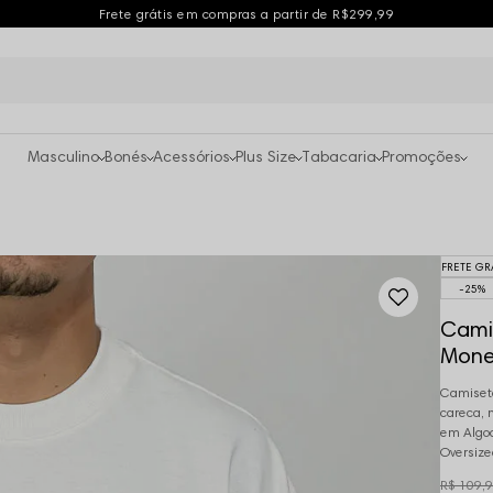
Frete grátis em compras a partir de R$299,99
Masculino
Bonés
Acessórios
Plus Size
Tabacaria
Promoções
FRETE GR
25%
Camis
Money
Camiseta
careca, 
em Algod
Oversize
R$ 109,