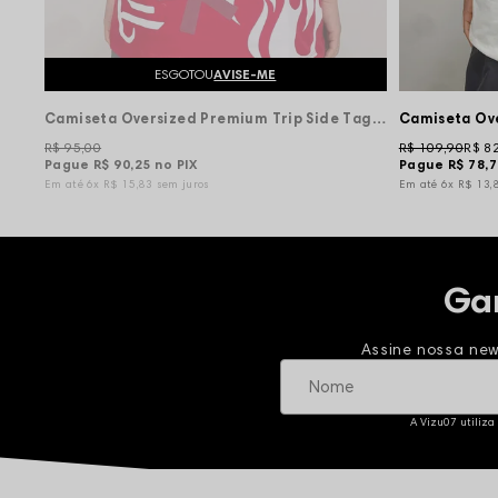
ESGOTOU
AVISE-ME
Camiseta Oversized Premium Trip Side Tag Arabe Balaclava - Vermelha
R$ 95,00
R$ 109,90
R$ 8
Pague
R$ 90,25
no PIX
Pague
R$ 78,
6x
R$ 15,83
sem juros
6x
R$ 13,
Ga
Assine nossa new
A Vizu07 utiliza