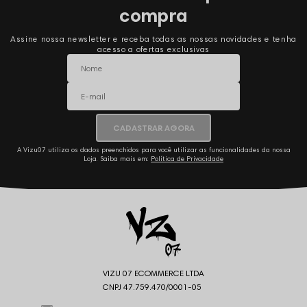
compra
Assine nossa newsletter e receba todas as nossas novidades e tenha
acesso a ofertas exclusivas
CADASTRAR AGORA
A Vizu07 utiliza os dados preenchidos para você utilizar as funcionalidades da nossa
Loja. Saiba mais em:
Política de Privacidade
VIZU 07 ECOMMERCE LTDA
CNPJ 47.759.470/0001-05