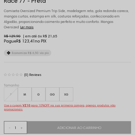
Race 77 - Preta
Camiseta Oversized Premium Trip Side, modelagem reta, gola redonda careca,
mangas curtas, estampa em silk, costuras reforçadas, confeccionada em
Algodão, proporcionando caimento perfeito e muito conforto. Mangas
Oversized
Ler mais
R$ 129,90
6x
R$ 21,65
Pague
R$ 123,41
no PIX
Economize
R$ 6,50
via pix
(0)
Tamanho
P
M
G
GG
XG
Use o cupom
VZ10
para 10%OFF na sua primeira compra, apenas produtos não
promocionais