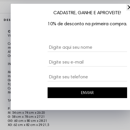
CADASTRE, GANHE E APROVEITE!
DESCRIÇÃO COMPLETA
10% de desconto na primeira compra.
Código identificador (SKU):
CAM5704
Vizu07
Camiseta Oversized Trip Side, modelagem reta, gola redonda careca,
mangas curtas, estampa em silk, costuras reforçadas, confeccionada em
Algodão, proporcionando caimento perfeito e muito conforto. Mangas
Overside
INFORMAÇÕES DO PRODUTO
Modelo: Masculino
Indicado para: dia-a-dia
Garantia: Contra defeito de fabricação.
Fabricado no Brasil
Composição: 100% Algodão
ENVIAR
Mangas Overside
TABELA DE TAMANHO (Largura x Comprimento x Mangas)
P: 53 cm x 71 cm x 25,5:19,5
M: 54 cm x 74 cm x 26:20
G: 58 cm x 78 cm x 27:21
GG: 60 cm x 80 cm x 28:21
XG: 62 cm x 82 cm x 29:21,5