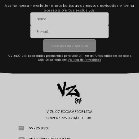
Assine nossa newsletter e receba todas as nossas novidades e tenha
acesso a ofertas exclusivas
CADASTRAR AGORA
A Vizu07 utiliza os dados preenchidos para você utilizar as funcionalidades da nossa
Loja. Saiba mais em:
Política de Privacidade
VIZU 07 ECOMMERCE LTDA
CNPJ 47.759.470/0001-05
11 99725 9350
CONTATO@VIZU07.COM.BR