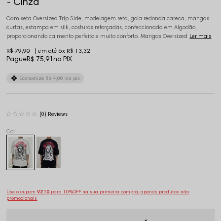
- Cinza
Camiseta Oversized Trip Side, modelagem reta, gola redonda careca, mangas
curtas, estampa em silk, costuras reforçadas, confeccionada em Algodão,
proporcionando caimento perfeito e muito conforto. Mangas Oversized
Ler mais
R$ 79,90
6x
R$ 13,32
Pague
R$ 75,91
no PIX
Economize
R$ 4,00
via pix
(0)
Use o cupom
VZ10
para 10%OFF na sua primeira compra, apenas produtos não
promocionais