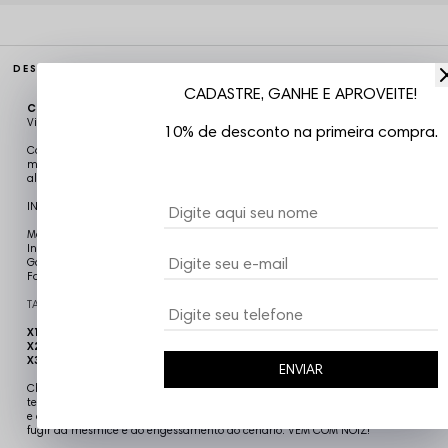
DESCRIÇÃO COMPLETA
CADASTRE, GANHE E APROVEITE!
Código identificador (SKU):
CAM5119
Vizu07
10% de desconto na primeira compra.
Camiseta Chronic Plus Size, modelagem reta, gola redonda careca,
mangas curtas, estampa em silk, costuras reforçadas, confeccionada em
algodão, proporcionando caimento perfeito e muito conforto.
INFORMAÇÕES DO PRODUTO
Modelo: Masculino
Indicado para: dia-a-dia
Garantia: Contra defeito de fabricação.
Fabricado no Brasil
TABELA DE TAMANHOS
X1: 88cm x 68cm
X2: 90cm x 72cm
X3: 92cm x 76cm
ENVIAR
Chronic é referência em Streetwear! A Chronic retrata em suas estampas
temas complexos que as demais tratam como tabu. Urbana, underground
e diferenciada, a marca representa A RUA e suas diversas tribos, buscando
fugir da mesmice e do engessamento do cenário. VEM COM NOIZ!