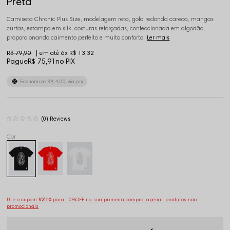
Preta
Camiseta Chronic Plus Size, modelagem reta, gola redonda careca, mangas
curtas, estampa em silk, costuras reforçadas, confeccionada em algodão,
proporcionando caimento perfeito e muito conforto.
Ler mais
R$ 79,90
6x
R$ 13,32
Pague
R$ 75,91
no PIX
Economize
R$ 4,00
via pix
(0)
Use o cupom
VZ10
para 10%OFF na sua primeira compra, apenas produtos não
promocionais