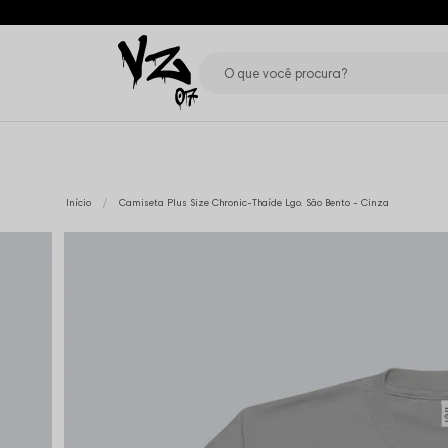
Início
Camiseta Plus Size Chronic-Thaíde Lgo. São Bento - Cinza