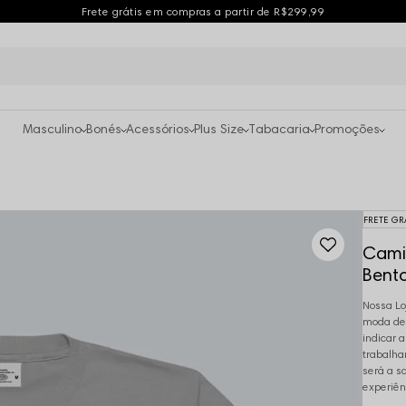
Frete grátis em compras a partir de R$299,99
Masculino
Bonés
Acessórios
Plus Size
Tabacaria
Promoções
FRETE GR
Camis
Bento
Nossa Lo
moda des
indicar 
trabalha
será a s
experiên