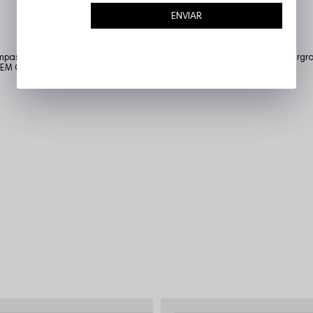
ENVIAR
tampas temas complexos que as demais tratam como tabu. Urbana, undergro
 VEM COM NOIZ!