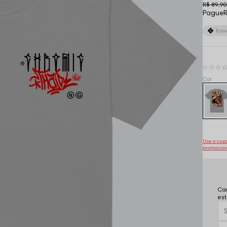
R$ 89,90
Pague
R
Eco
Use o cu
promocion
Cad
est