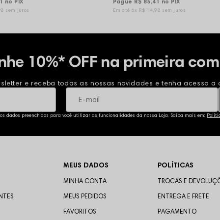
41
no PIX
Pague
R$ 85,41
no PIX
98
sem juros
6x
R$ 14,98
sem juros
nhe 10%* OFF na primeira com
sletter e receba todas as nossas novidades e tenha acesso a o
 os dados preenchidos para você utilizar as funcionalidades da nossa Loja. Saiba mais em:
Polít
MEUS DADOS
POLÍTICAS
MINHA CONTA
TROCAS E DEVOLUÇ
NTES
MEUS PEDIDOS
ENTREGA E FRETE
FAVORITOS
PAGAMENTO