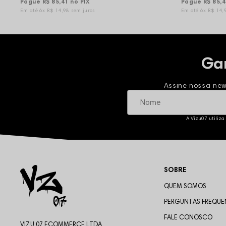
Pague
R$ 85,41
no PIX
Pague
R$ 85,
6x
R$ 14,98
sem juros
6x
R$ 14,
Ga
Assine nossa new
A Vizu07 utiliza
SOBRE
QUEM SOMOS
PERGUNTAS FREQUE
FALE CONOSCO
VIZU 07 ECOMMERCE LTDA