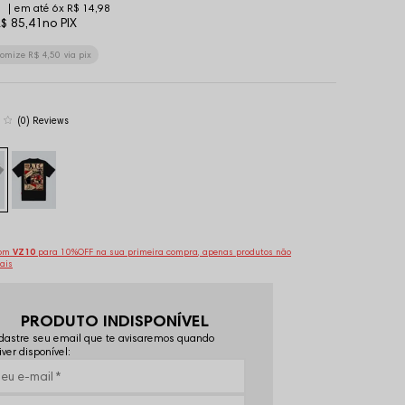
6x
R$ 14,98
$ 85,41
no PIX
nomize
R$ 4,50
via pix
(0)
pom
VZ10
para 10%OFF na sua primeira compra, apenas produtos não
ais
PRODUTO INDISPONÍVEL
astre seu email que te avisaremos quando
iver disponível: