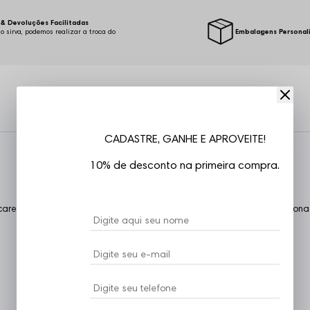
& Devoluções Facilitadas
o sirva, podemos realizar a troca do
Embalagens Personal
.
CADASTRE, GANHE E APROVEITE!
10% de desconto na primeira compra.
areca, mangas curtas, estampa em silk, costuras reforçadas, confecciona