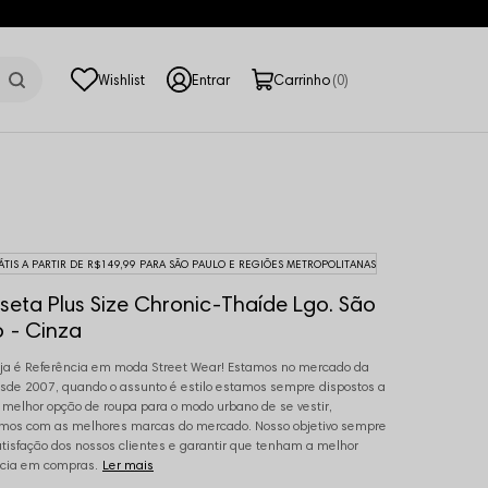
0
ÁTIS A PARTIR DE R$149,99 PARA SÃO PAULO E REGIÕES METROPOLITANAS
eta Plus Size Chronic-Thaíde Lgo. São
 - Cinza
ja é Referência em moda Street Wear! Estamos no mercado da
de 2007, quando o assunto é estilo estamos sempre dispostos a
a melhor opção de roupa para o modo urbano de se vestir,
mos com as melhores marcas do mercado. Nosso objetivo sempre
atisfação dos nossos clientes e garantir que tenham a melhor
cia em compras.
Ler mais