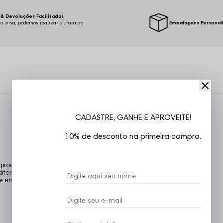
& Devoluções Facilitadas
o sirva, podemos realizar a troca do
Embalagens Personal
.
CADASTRE, GANHE E APROVEITE!
10% de desconto na primeira compra.
 produtos todos
diferenciada, a marca
e e engessamento do cenário.