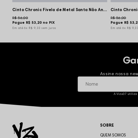
Cinto Chronic Fivela de Metal Santa Não Ando Só
R$ 56,00
R$ 56,00
Pague
R$ 53,20
no PIX
Pague
R$ 53,
6x
R$ 9,33
sem juros
6x
R$ 9,3
Ga
Assine nossa new
A Vizu07 utiliza
SOBRE
QUEM SOMOS