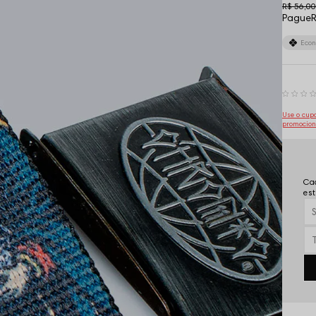
R$ 56,00
Pague
R
Eco
Use o cu
promocion
Cad
est