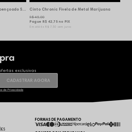
Cinto Chronic Fivela de Metal Abençoado Seja Nosso Corre
Cinto Chronic Fivela de Metal Marijuana
R$ 45,00
Pague
R$ 42,75
no PIX
6x
R$ 7,50
sem juros
pra
fertas exclusivas
CADASTRAR AGORA
ica de Privacidade
FORMAS DE PAGAMENTO
ÕES