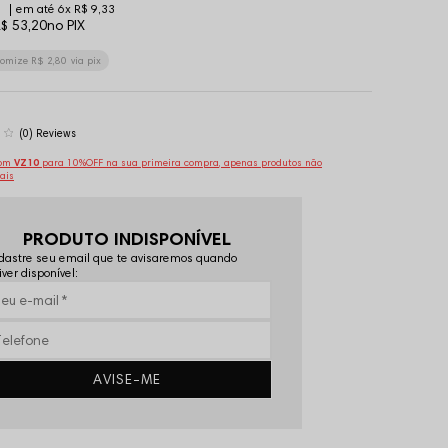
6x
R$ 9,33
$ 53,20
no PIX
nomize
R$ 2,80
via pix
(0)
pom
VZ10
para 10%OFF na sua primeira compra, apenas produtos não
ais
PRODUTO INDISPONÍVEL
astre seu email que te avisaremos quando
iver disponível:
AVISE-ME