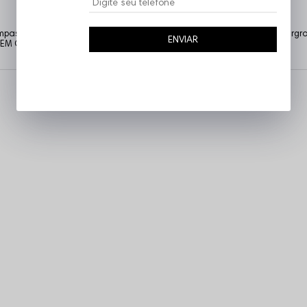
tampas temas complexos que as demais tratam como tabu. Urbana, undergro
ENVIAR
. VEM COM NOIZ