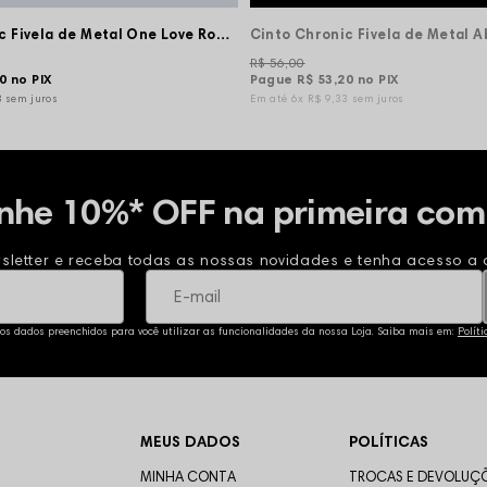
Cinto Chronic Fivela de Metal One Love Roots
R$ 56,00
20
no PIX
Pague
R$ 53,20
no PIX
3
sem juros
6x
R$ 9,33
sem juros
nhe 10%* OFF na primeira com
sletter e receba todas as nossas novidades e tenha acesso a o
 os dados preenchidos para você utilizar as funcionalidades da nossa Loja. Saiba mais em:
Polít
MEUS DADOS
POLÍTICAS
MINHA CONTA
TROCAS E DEVOLUÇ