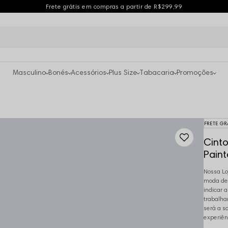
Frete grátis em compras a partir de R$299,99
Masculino
Bonés
Acessórios
Plus Size
Tabacaria
Promoções
FRETE GR
Cinto
Paint
Nossa Lo
moda des
indicar 
trabalha
será a s
experiên