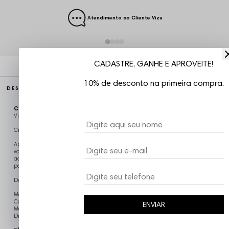
Atendimento ao Cliente Vizu
CADASTRE, GANHE E APROVEITE!
10% de desconto na primeira compra.
DESCRIÇÃO COMPLETA
Código identificador (SKU):
TAB035
Vizu07
Cinzeiro Portatil de PVC Chronic "Fazendo sua Cabeça desde 2011"
Apresentamos a linha Headshop da Chronic, produtos de qualidade para
você que gosta curtir uma brisa com estilo, a coleção tem todos os tipos de
acessorios para salvar sua sessão, itens persolizados para deixar sei kit
pesado, vem com noiz!!!
Detalhes do Produto:
Modelo: Turn Off
Contém o odor das cinzas
ENVIAR
Material de Plastico (PVC)
Dimensões: 11cm de altura x 22,5cm de Circunferência