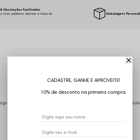
& Devoluções Facilitadas
o sirva, podemos realizar a troca do
Embalagens Personal
.
CADASTRE, GANHE E APROVEITE!
10% de desconto na primeira compra.
gn diferenciado, conta com um forro de tactel, super indicado para a noit