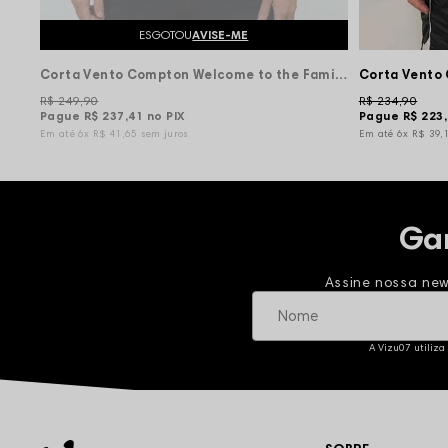
ESGOTOU
AVISE-ME
Corta Vento Compton Welcome to the Family - Marrom/Preta
R$ 249,90
R$ 234,90
Pague
R$ 237,41
no PIX
Pague
R$ 223
6x
R$ 41,65
sem juros
6x
R$ 39,
Ga
Assine nossa new
A Vizu07 utiliza