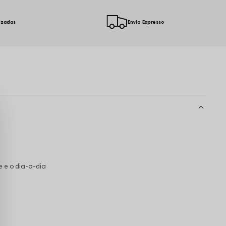
izadas
Envio Expresso
e e o dia-a-dia