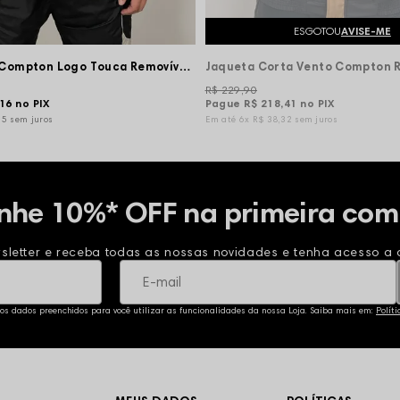
ESGOTOU
AVISE-ME
Corta Vento Compton Logo Touca Removível - Preta
R$ 229,90
,16
no PIX
Pague
R$ 218,41
no PIX
15
sem juros
6x
R$ 38,32
sem juros
nhe 10%* OFF na primeira com
sletter e receba todas as nossas novidades e tenha acesso a o
 os dados preenchidos para você utilizar as funcionalidades da nossa Loja. Saiba mais em:
Polít