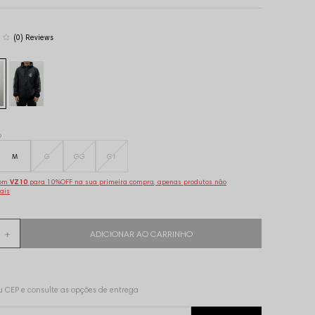
(0)
o
M
G
GG
G1
pom
VZ10
para 10%OFF na sua primeira compra, apenas produtos não
ais