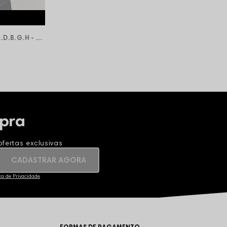
Jaqueta Corta Vento Compton R.D.B.G.H - Marrom Amarelado/Preto
pra
fertas exclusivas
CADASTRAR AGORA
ica de Privacidade
FORMAS DE PAGAMENTO