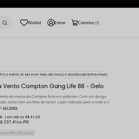
0
ÁTIS A PARTIR DE R$149,99 PARA SÃO PAULO E REGIÕES METROPOLITANAS
a Vento Compton Gang Life 88 - Gelo
Vento da marca da Compton feita em poliéster, Com um design
ado, conta com um forro de tactel, super indicado para a noite e o
a
Ler mais
90
6x
R$ 41,65
$ 237,41
no PIX
nomize
R$ 12,50
via pix