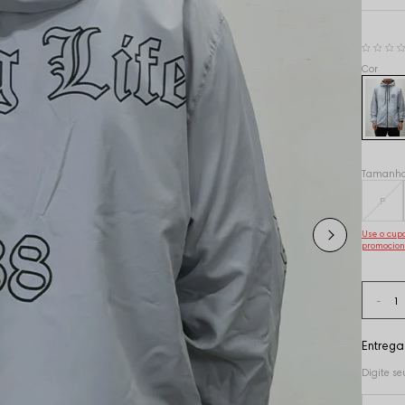
Tamanh
P
Use o cu
promocion