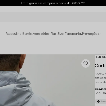
Frete grátis em compras a partir de R$299,99
Masculino
Bonés
Acessórios
Plus Size
Tabacaria
Promoções
FRETE GR
Cort
A Corta 
diferenci
dia-a-di
R$ 249,
Pague
R
Eco