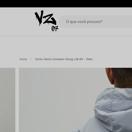
Início
Corta Vento Compton Gang Life 88 - Gelo