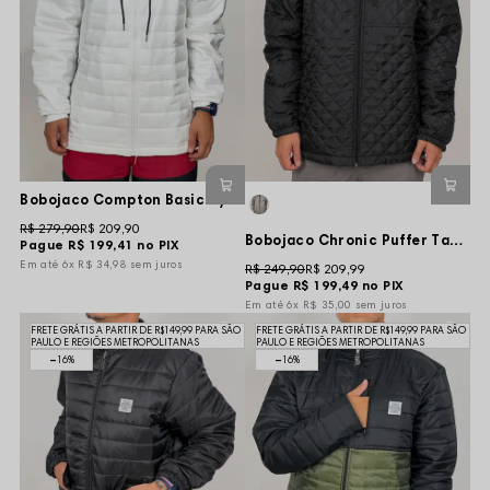
Bobojaco Compton Basic Nylon - Branco
R$ 279,90
R$ 209,90
Bobojaco Chronic Puffer Tag World - Preta
Pague
R$ 199,41
no PIX
6x
R$ 34,98
sem juros
R$ 249,90
R$ 209,99
Pague
R$ 199,49
no PIX
6x
R$ 35,00
sem juros
FRETE GRÁTIS A PARTIR DE R$149,99 PARA SÃO
FRETE GRÁTIS A PARTIR DE R$149,99 PARA SÃO
PAULO E REGIÕES METROPOLITANAS
PAULO E REGIÕES METROPOLITANAS
16%
16%