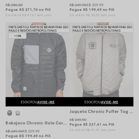
R$ 286,00
R$ 249,90
R$ 209,99
Pague
R$ 271,70
no PIX
Pague
R$ 199,49
no PIX
6x
R$ 47,67
sem juros
6x
R$ 35,00
sem juros
FRETE GRÁTIS A PARTIR DE R$149,99 PARA SÃO
FRETE GRÁTIS A PARTIR DE R$149,99 PARA SÃO
PAULO E REGIÕES METROPOLITANAS
PAULO E REGIÕES METROPOLITANAS
16%
ESGOTOU
AVISE-ME
ESGOTOU
AVISE-ME
Jaqueta Chronic Puffer Tag Fresh Back - Cinza claro
R$ 249,90
Bobojaco Chronic Gola Careca Tag World Refletivo - Preta
Pague
R$ 237,41
no PIX
6x
R$ 41,65
sem juros
R$ 249,90
R$ 209,99
Pague
R$ 199,49
no PIX