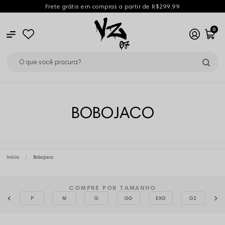
Frete grátis em compras a partir de R$299,99
0
BOBOJACO
Início
Bobojaco
COMPRE POR TAMANHO
P
M
G
GG
EXG
G2