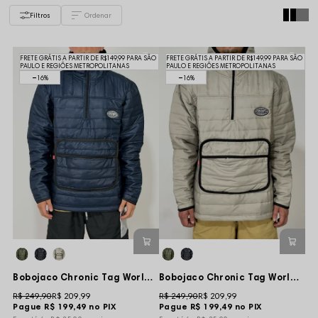
Filtros
FRETE GRÁTIS A PARTIR DE R$149,99 PARA SÃO
FRETE GRÁTIS A PARTIR DE R$149,99 PARA SÃO
PAULO E REGIÕES METROPOLITANAS
PAULO E REGIÕES METROPOLITANAS
16%
16%
Bobojaco Chronic Tag World Bolso Especial - Marinho
Bobojaco Chronic Tag World Bolso Especial - Cinza
R$ 249,90
R$ 209,99
R$ 249,90
R$ 209,99
Pague
R$ 199,49
no PIX
Pague
R$ 199,49
no PIX