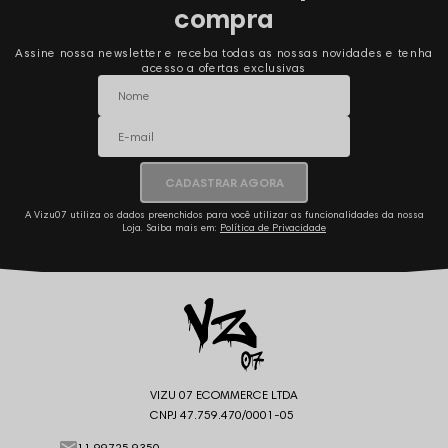
compra
Assine nossa newsletter e receba todas as nossas novidades e tenha
acesso a ofertas exclusivas
CADASTRAR AGORA
A Vizu07 utiliza os dados preenchidos para você utilizar as funcionalidades da nossa
Loja. Saiba mais em:
Política de Privacidade
VIZU 07 ECOMMERCE LTDA
CNPJ 47.759.470/0001-05
11 99725 9350