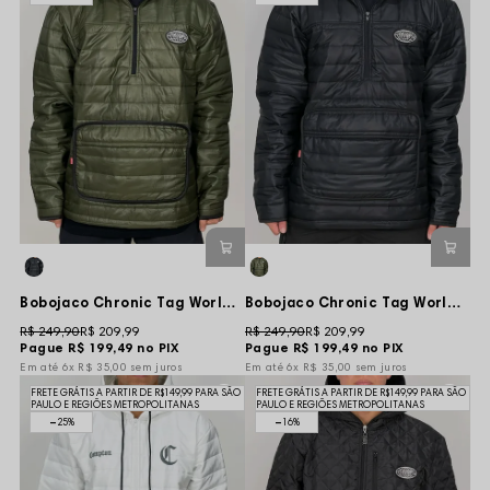
Bobojaco Chronic Tag World Bolso Especial - Verde escuro
Bobojaco Chronic Tag World Bolso Especial - Preto
R$ 249,90
R$ 209,99
R$ 249,90
R$ 209,99
Pague
R$ 199,49
no PIX
Pague
R$ 199,49
no PIX
6x
R$ 35,00
sem juros
6x
R$ 35,00
sem juros
FRETE GRÁTIS A PARTIR DE R$149,99 PARA SÃO
FRETE GRÁTIS A PARTIR DE R$149,99 PARA SÃO
PAULO E REGIÕES METROPOLITANAS
PAULO E REGIÕES METROPOLITANAS
25%
16%