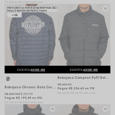
6x
R$ 35,00
sem juros
FRETE GRÁTIS A PARTIR DE R$149,99 PARA SÃO
PAULO E REGIÕES METROPOLITANAS
16%
ESGOTOU
AVISE-ME
ESGOTOU
AVISE-ME
Bobojaco Compton Puff Gola Alta - Preto
R$ 269,90
Bobojaco Chronic Gola Careca Tag Basic Refletivo - Marinho
Pague
R$ 256,40
no PIX
6x
R$ 44,98
sem juros
R$ 249,90
R$ 209,99
Pague
R$ 199,49
no PIX
6x
R$ 35,00
sem juros