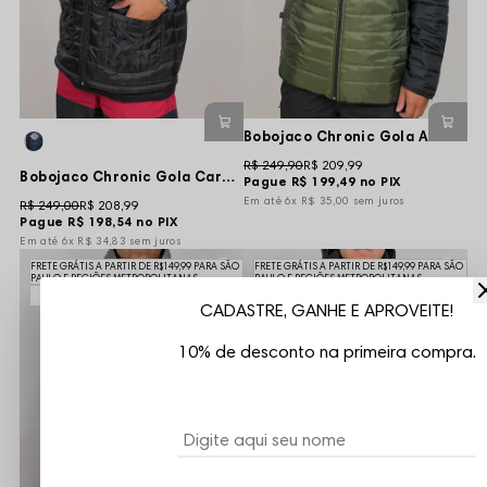
Bobojaco Chronic Gola Alta 2 Parts - Preto/Verde
R$ 249,90
R$ 209,99
Bobojaco Chronic Gola Careca Tag Basic Refletivo - Preto
Pague
R$ 199,49
no PIX
6x
R$ 35,00
sem juros
R$ 249,00
R$ 208,99
Pague
R$ 198,54
no PIX
6x
R$ 34,83
sem juros
FRETE GRÁTIS A PARTIR DE R$149,99 PARA SÃO
FRETE GRÁTIS A PARTIR DE R$149,99 PARA SÃO
PAULO E REGIÕES METROPOLITANAS
PAULO E REGIÕES METROPOLITANAS
16%
25%
CADASTRE, GANHE E APROVEITE!
10% de desconto na primeira compra.