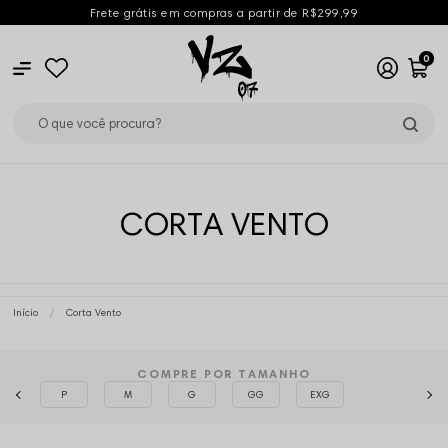
Frete grátis em compras a partir de R$299,99
0
CORTA VENTO
Início
Corta Vento
COMPRE POR TAMANHO
P
M
G
GG
EXG