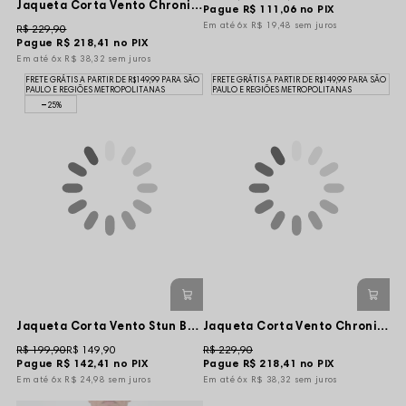
Jaqueta Corta Vento Chronic Authentic - Azul claro
Pague
R$ 111,06
no PIX
6x
R$ 19,48
sem juros
R$ 229,90
Pague
R$ 218,41
no PIX
6x
R$ 38,32
sem juros
FRETE GRÁTIS A PARTIR DE R$149,99 PARA SÃO
FRETE GRÁTIS A PARTIR DE R$149,99 PARA SÃO
PAULO E REGIÕES METROPOLITANAS
PAULO E REGIÕES METROPOLITANAS
25%
Jaqueta Corta Vento Stun Basica logo Compton - Laranja
Jaqueta Corta Vento Chronic Authentic - Verde Escuro
R$ 199,90
R$ 149,90
R$ 229,90
Pague
R$ 142,41
no PIX
Pague
R$ 218,41
no PIX
6x
R$ 24,98
sem juros
6x
R$ 38,32
sem juros