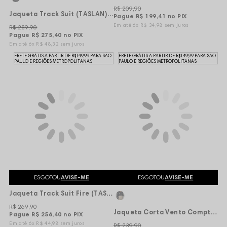
R$ 209,90
Jaqueta Track Suit (TASLAN) Cyber Essence - Preta/Cinza
Pague
R$ 199,41
no PIX
6x
R$ 34,98
sem juros
R$ 289,90
Pague
R$ 275,40
no PIX
6x
R$ 48,32
sem juros
FRETE GRÁTIS A PARTIR DE R$149,99 PARA SÃO
FRETE GRÁTIS A PARTIR DE R$149,99 PARA SÃO
PAULO E REGIÕES METROPOLITANAS
PAULO E REGIÕES METROPOLITANAS
ESGOTOU
AVISE-ME
ESGOTOU
AVISE-ME
Jaqueta Track Suit Fire (TASLAN) True Classic - Preta
R$ 269,90
Jaqueta Corta Vento Compton Nations - Preta/Cinza claro
Pague
R$ 256,40
no PIX
6x
R$ 44,98
sem juros
R$ 239,90