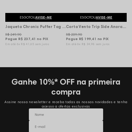
ESGOTOU
AVISE-ME
ESGOTOU
AVISE-ME
Jaqueta Chronic Puffer Tag Fresh Back - Preta
Corta Vento Trip Side Anorak Tag Code - Preto-Cinza
R$ 249,90
R$ 209,90
Pague
R$ 237,41
no PIX
Pague
R$ 199,41
no PIX
6x
R$ 41,65
sem juros
6x
R$ 34,98
sem juros
Ganhe 10%* OFF na primeira
compra
Assine nossa newsletter e receba todas as nossas novidades e tenha
acesso a ofertas exclusivas