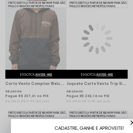
FRETE GRÁTIS A PARTIR DE R$149,99 PARA SÃO
FRETE GRÁTIS A PARTIR DE R$149,99 PARA SÃO
PAULO E REGIÕES METROPOLITANAS
PAULO E REGIÕES METROPOLITANAS
ESGOTOU
AVISE-ME
ESGOTOU
AVISE-ME
Corta Vento Compton Welcome to the Family - Marrom/Preta
Jaqueta Corta Vento Trip Side Gola Alta Brasil - Azul
R$ 249,90
R$ 254,90
Pague
R$ 237,41
no PIX
Pague
R$ 242,16
no PIX
6x
R$ 41,65
sem juros
6x
R$ 42,48
sem juros
FRETE GRÁTIS A PARTIR DE R$149,99 PARA SÃO
FRETE GRÁTIS A PARTIR DE R$149,99 PARA SÃO
PAULO E REGIÕES METROPOLITANAS
PAULO E REGIÕES METROPOLITANAS
CADASTRE, GANHE E APROVEITE!