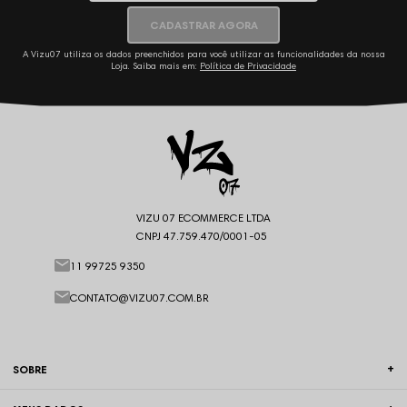
CADASTRAR AGORA
A Vizu07 utiliza os dados preenchidos para você utilizar as funcionalidades da nossa
Loja. Saiba mais em:
Política de Privacidade
VIZU 07 ECOMMERCE LTDA
CNPJ 47.759.470/0001-05
11 99725 9350
CONTATO@VIZU07.COM.BR
SOBRE