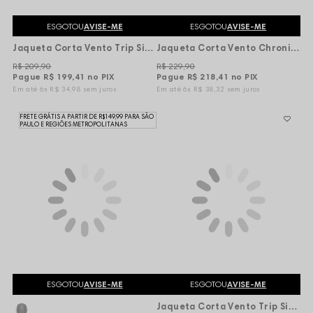
ESGOTOU
AVISE-ME
ESGOTOU
AVISE-ME
Jaqueta Corta Vento Trip Side Alien Brisa - Preta
Jaqueta Corta Vento Chronic Line Tag Wush - Marinho
R$ 209,90
R$ 229,90
Pague
R$ 199,41
no PIX
Pague
R$ 218,41
no PIX
6x
R$ 34,98
sem juros
6x
R$ 38,32
sem juros
FRETE GRÁTIS A PARTIR DE R$149,99 PARA SÃO
PAULO E REGIÕES METROPOLITANAS
ESGOTOU
AVISE-ME
ESGOTOU
AVISE-ME
Jaqueta Corta Vento Trip Side Multi Tags - Vermelha