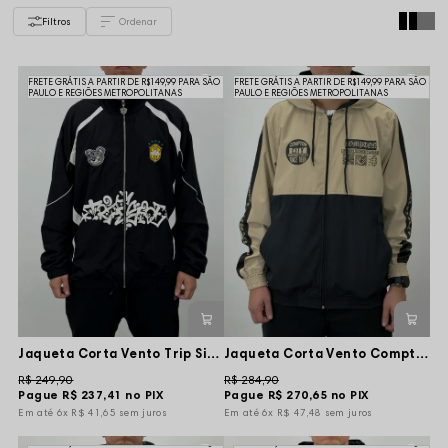
Filtros
FRETE GRÁTIS A PARTIR DE R$149,99 PARA SÃO
FRETE GRÁTIS A PARTIR DE R$149,99 PARA SÃO
PAULO E REGIÕES METROPOLITANAS
PAULO E REGIÕES METROPOLITANAS
Jaqueta Corta Vento Trip Side Gola Alta Brasil - Preta
Jaqueta Corta Vento Compton Dupla Face Dangerous City - Preta/Bege
R$ 249,90
R$ 284,90
Pague
R$ 237,41
no PIX
Pague
R$ 270,65
no PIX
6x
R$ 41,65
sem juros
6x
R$ 47,48
sem juros