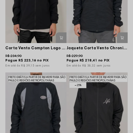
Corta Vento Compton Logo Touca Removível - Preta
Jaqueta Corta Vento Chronic Tag Vert Refletivo - Preta
R$ 234,90
R$ 229,90
Pague
R$ 223,16
no PIX
Pague
R$ 218,41
no PIX
6x
R$ 39,15
sem juros
6x
R$ 38,32
sem juros
FRETE GRÁTIS A PARTIR DE R$149,99 PARA SÃO
FRETE GRÁTIS A PARTIR DE R$149,99 PARA SÃO
PAULO E REGIÕES METROPOLITANAS
PAULO E REGIÕES METROPOLITANAS
25%