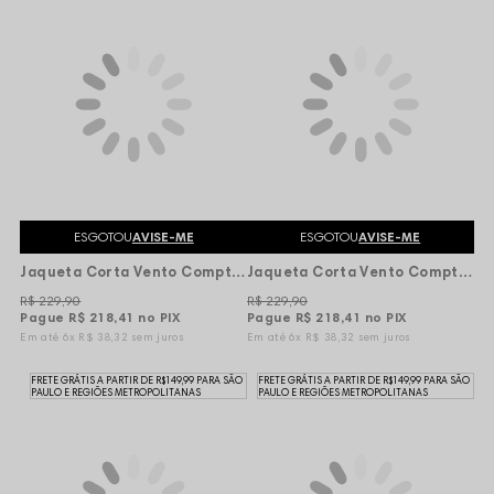
ESGOTOU
AVISE-ME
ESGOTOU
AVISE-ME
Jaqueta Corta Vento Compton R.D.B.G.H - Marrom Amarelado/Preto
Jaqueta Corta Vento Compton Impermeável Logo - Bege
R$ 229,90
R$ 229,90
Pague
R$ 218,41
no PIX
Pague
R$ 218,41
no PIX
6x
R$ 38,32
sem juros
6x
R$ 38,32
sem juros
FRETE GRÁTIS A PARTIR DE R$149,99 PARA SÃO
FRETE GRÁTIS A PARTIR DE R$149,99 PARA SÃO
PAULO E REGIÕES METROPOLITANAS
PAULO E REGIÕES METROPOLITANAS