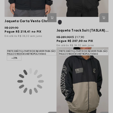
Jaqueta Corta Vento Chronic Break x World Refletivo - Preta
R$ 229,90
Jaqueta Track Suit (TASLAN) Cyber Essence - Preta
Pague
R$ 218,41
no PIX
6x
R$ 38,32
sem juros
R$ 289,90
R$ 217,90
Pague
R$ 207,00
no PIX
6x
R$ 36,32
sem juros
FRETE GRÁTIS A PARTIR DE R$149,99 PARA SÃO
FRETE GRÁTIS A PARTIR DE R$149,99 PARA SÃO
PAULO E REGIÕES METROPOLITANAS
PAULO E REGIÕES METROPOLITANAS
25%