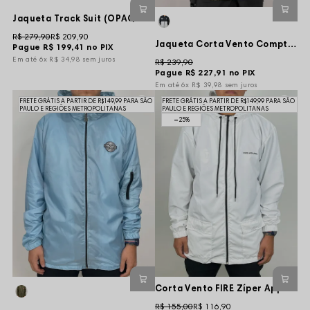
Jaqueta Track Suit (OPAQUE) - Street On Flames
R$ 279,90
R$ 209,90
Jaqueta Corta Vento Compton Nations - Preta/Bege
Pague
R$ 199,41
no PIX
6x
R$ 34,98
sem juros
R$ 239,90
Pague
R$ 227,91
no PIX
6x
R$ 39,98
sem juros
FRETE GRÁTIS A PARTIR DE R$149,99 PARA SÃO
FRETE GRÁTIS A PARTIR DE R$149,99 PARA SÃO
PAULO E REGIÕES METROPOLITANAS
PAULO E REGIÕES METROPOLITANAS
25%
Corta Vento FIRE Zíper Apparel Logo - Branca
R$ 155,00
R$ 116,90