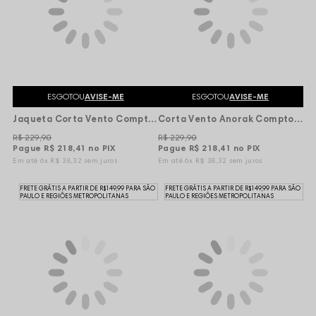
ESGOTOU
AVISE-ME
ESGOTOU
AVISE-ME
Jaqueta Corta Vento Compton Vira Bag Logo Refletivo - Preta
Corta Vento Anorak Compton Logo Basic 2 Colors - Preta/Marrom
R$ 229,90
R$ 229,90
Pague
R$ 218,41
no PIX
Pague
R$ 218,41
no PIX
6x
R$ 38,32
sem juros
6x
R$ 38,32
sem juros
FRETE GRÁTIS A PARTIR DE R$149,99 PARA SÃO
FRETE GRÁTIS A PARTIR DE R$149,99 PARA SÃO
PAULO E REGIÕES METROPOLITANAS
PAULO E REGIÕES METROPOLITANAS