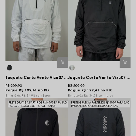
Jaqueta Corta Vento Vizu07 Anorak Line Logo New - Branca
Jaqueta Corta Vento Vizu07 Anorak Line Logo New - Preta
R$ 209,90
R$ 209,90
Pague
R$ 199,41
no PIX
Pague
R$ 199,41
no PIX
6x
R$ 34,98
sem juros
6x
R$ 34,98
sem juros
FRETE GRÁTIS A PARTIR DE R$149,99 PARA SÃO
FRETE GRÁTIS A PARTIR DE R$149,99 PARA SÃO
PAULO E REGIÕES METROPOLITANAS
PAULO E REGIÕES METROPOLITANAS