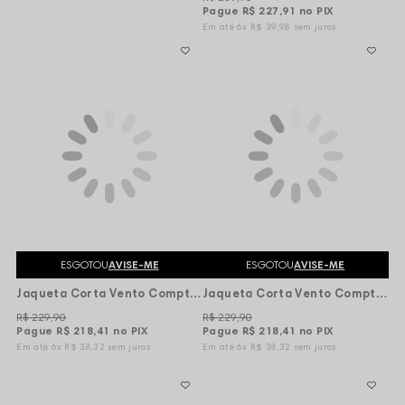
Pague
R$ 227,91
no PIX
6x
R$ 39,98
sem juros
ESGOTOU
AVISE-ME
ESGOTOU
AVISE-ME
Jaqueta Corta Vento Compton Straight Outta - Marrom Escuro
Jaqueta Corta Vento Compton Gola Alta Basic - Marrom
R$ 229,90
R$ 229,90
Pague
R$ 218,41
no PIX
Pague
R$ 218,41
no PIX
6x
R$ 38,32
sem juros
6x
R$ 38,32
sem juros