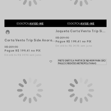
ESGOTOU
AVISE-ME
ESGOTOU
AVISE-ME
Jaqueta Corta Vento Trip Side Alien Brisa - Bege
R$ 209,90
Corta Vento Trip Side Anorak Tag Code - Verde/Preto
Pague
R$ 199,41
no PIX
6x
R$ 34,98
sem juros
R$ 209,90
Pague
R$ 199,41
no PIX
6x
R$ 34,98
sem juros
FRETE GRÁTIS A PARTIR DE R$149,99 PARA SÃO
PAULO E REGIÕES METROPOLITANAS